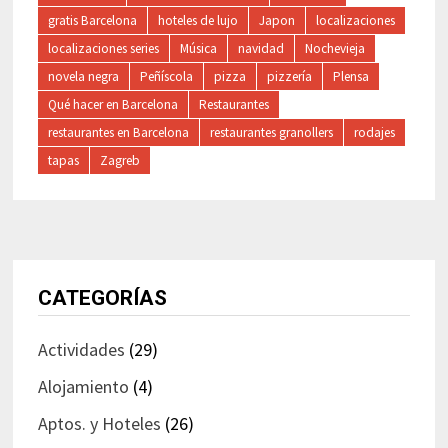
gratis Barcelona
hoteles de lujo
Japon
localizaciones
localizaciones series
Música
navidad
Nochevieja
novela negra
Peñíscola
pizza
pizzería
Plensa
Qué hacer en Barcelona
Restaurantes
restaurantes en Barcelona
restaurantes granollers
rodajes
tapas
Zagreb
CATEGORÍAS
Actividades
(29)
Alojamiento
(4)
Aptos. y Hoteles
(26)