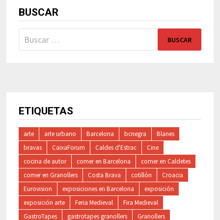
BUSCAR
Buscar:
ETIQUETAS
arte
arte urbano
Barcelona
bcnegra
Blanes
bravas
CaixaForum
Caldes d'Estrac
Cine
cocina de autor
comer en Barcelona
comer en Caldetes
comer en Granollers
Costa Brava
cotillón
Croacia
Eurovision
exposiciones en Barcelona
exposición
exposición arte
Feria Medieval
Fira Medieval
GastroTapes
gastrotapes granollers
Granollers