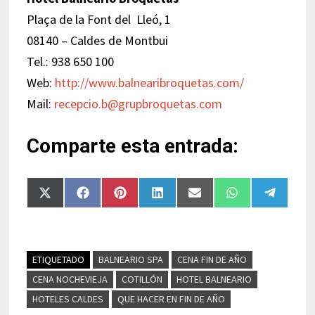
Plaça de la Font del Lleó, 1
08140 – Caldes de Montbui
Tel.: 938 650 100
Web:
http://www.balnearibroquetas.com/
Mail:
recepcio.b@grupbroquetas.com
Comparte esta entrada:
Compartir
Compartir
Compartir
Compartir
Compartir
Compartir
Compart
en
en
en
en
en
en
en
X
Facebook
Pinterest
LinkedIn
Email
WhatsApp
Telegra
(Twitter)
ETIQUETADO
BALNEARIO SPA
CENA FIN DE AÑO
CENA NOCHEVIEJA
COTILLÓN
HOTEL BALNEARIO
HOTELES CALDES
QUE HACER EN FIN DE AÑO