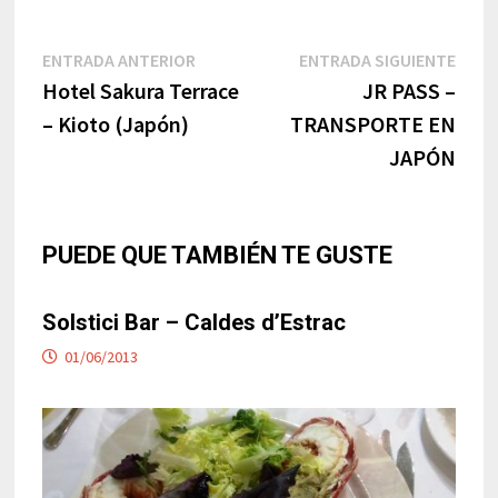
Navegación
Entrada
Entr
ENTRADA ANTERIOR
ENTRADA SIGUIENTE
anterior:
sigui
Hotel Sakura Terrace
JR PASS –
de
– Kioto (Japón)
TRANSPORTE EN
entradas
JAPÓN
PUEDE QUE TAMBIÉN TE GUSTE
Solstici Bar – Caldes d’Estrac
01/06/2013