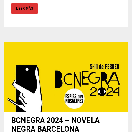
¿ES
LEER MÁS
POSIBLE
ALOJARSE
EN
EL
HOTEL
OVERLOOK
DE
EL
RESPLANDOR?
BCNEGRA 2024 – NOVELA
NEGRA BARCELONA