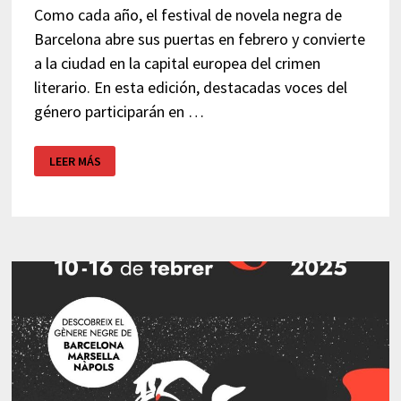
Como cada año, el festival de novela negra de
Barcelona abre sus puertas en febrero y convierte
a la ciudad en la capital europea del crimen
literario. En esta edición, destacadas voces del
género participarán en …
BCNEGRA
LEER MÁS
2026
–
FESTIVAL
DE
NOVELA
NEGRA
BARCELONA