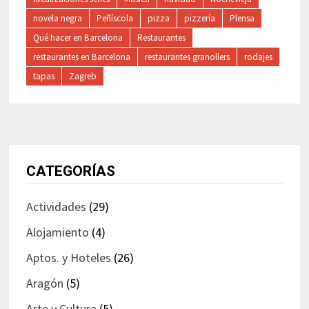
novela negra
Peñíscola
pizza
pizzería
Plensa
Qué hacer en Barcelona
Restaurantes
restaurantes en Barcelona
restaurantes granollers
rodajes
tapas
Zagreb
CATEGORÍAS
Actividades
(29)
Alojamiento
(4)
Aptos. y Hoteles
(26)
Aragón
(5)
Arte y Cultura
(5)