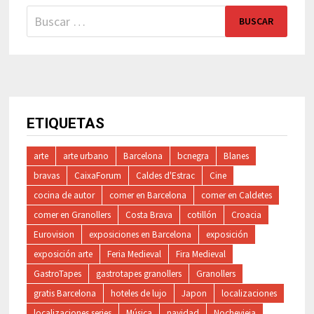
Buscar:
ETIQUETAS
arte
arte urbano
Barcelona
bcnegra
Blanes
bravas
CaixaForum
Caldes d'Estrac
Cine
cocina de autor
comer en Barcelona
comer en Caldetes
comer en Granollers
Costa Brava
cotillón
Croacia
Eurovision
exposiciones en Barcelona
exposición
exposición arte
Feria Medieval
Fira Medieval
GastroTapes
gastrotapes granollers
Granollers
gratis Barcelona
hoteles de lujo
Japon
localizaciones
localizaciones series
Música
navidad
Nochevieja