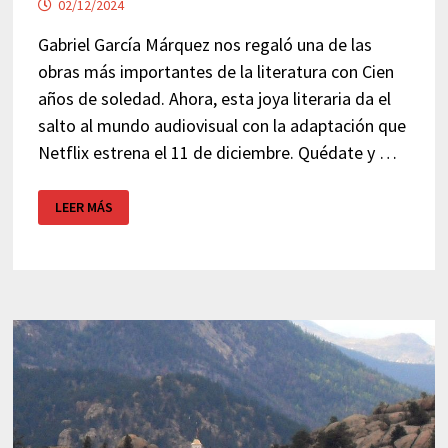
02/12/2024
Gabriel García Márquez nos regaló una de las
obras más importantes de la literatura con Cien
años de soledad. Ahora, esta joya literaria da el
salto al mundo audiovisual con la adaptación que
Netflix estrena el 11 de diciembre. Quédate y …
¿DÓNDE
LEER MÁS
ESTÁ
MACONDO
DE
CIEN
AÑOS
DE
SOLEDAD?