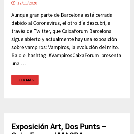
17/11/2020
Aunque gran parte de Barcelona está cerrada
debido al Coronavirus, el otro día descubrí, a
través de Twitter, que Caixaforum Barcelona
sigue abierto y actualmente hay una exposición
sobre vampiros: Vampiros, la evolución del mito.
Bajo el hashtag #VampirosCaixaForum presenta
una …
CAIXAFORUM
LEER MÁS
BARCELONA
–
VAMPIROS
Exposición Art, Dos Punts –