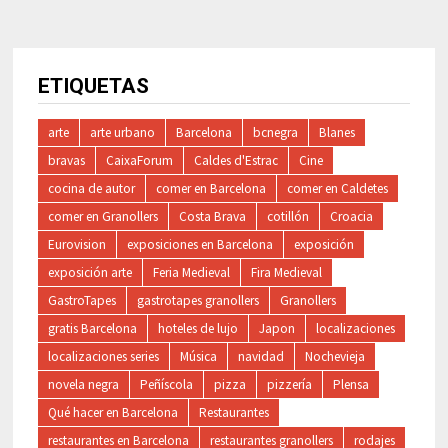
ETIQUETAS
arte
arte urbano
Barcelona
bcnegra
Blanes
bravas
CaixaForum
Caldes d'Estrac
Cine
cocina de autor
comer en Barcelona
comer en Caldetes
comer en Granollers
Costa Brava
cotillón
Croacia
Eurovision
exposiciones en Barcelona
exposición
exposición arte
Feria Medieval
Fira Medieval
GastroTapes
gastrotapes granollers
Granollers
gratis Barcelona
hoteles de lujo
Japon
localizaciones
localizaciones series
Música
navidad
Nochevieja
novela negra
Peñíscola
pizza
pizzería
Plensa
Qué hacer en Barcelona
Restaurantes
restaurantes en Barcelona
restaurantes granollers
rodajes