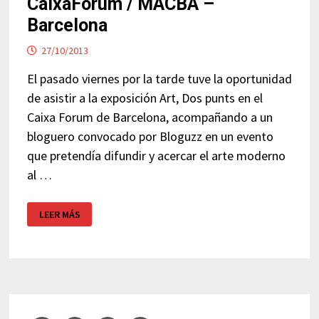
CaixaForum / MACBA –
Barcelona
27/10/2013
El pasado viernes por la tarde tuve la oportunidad
de asistir a la exposición Art, Dos punts en el
Caixa Forum de Barcelona, acompañando a un
bloguero convocado por Bloguzz en un evento
que pretendía difundir y acercar el arte moderno
al …
EXPOSICIÓN
LEER MÁS
ART,
DOS
PUNTS
–
CAIXAFORUM
/
MACBA
–
BARCELONA