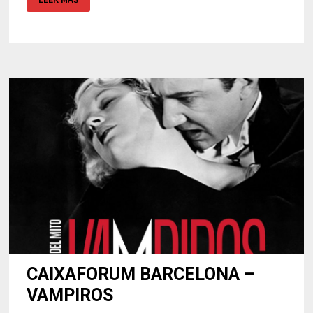
POP
ART
–
CAIXAFORUM
BARCELONA
CAIXAFORUM BARCELONA –
VAMPIROS