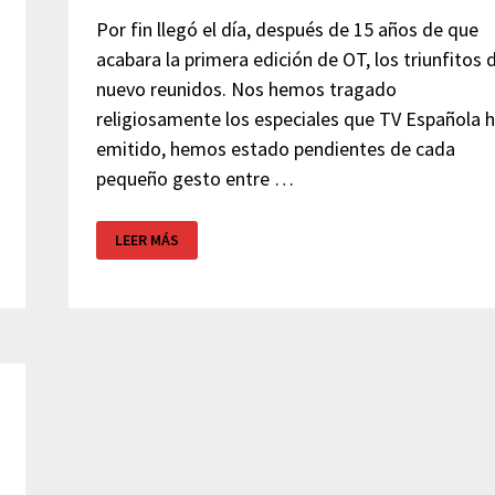
Por fin llegó el día, después de 15 años de que
acabara la primera edición de OT, los triunfitos 
nuevo reunidos. Nos hemos tragado
religiosamente los especiales que TV Española 
emitido, hemos estado pendientes de cada
pequeño gesto entre …
OPERACIÓN
LEER MÁS
TRIUNFO
–
OT
EL
REENCUENTRO