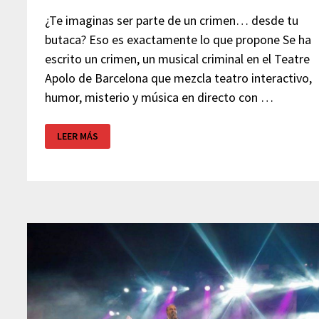
¿Te imaginas ser parte de un crimen… desde tu
butaca? Eso es exactamente lo que propone Se ha
escrito un crimen, un musical criminal en el Teatre
Apolo de Barcelona que mezcla teatro interactivo,
humor, misterio y música en directo con …
SE
LEER MÁS
HA
ESCRITO
UN
CRIMEN:
EL
MUSICAL
CRIMINAL
EN
BARCELONA
DONDE
TÚ
DECIDES