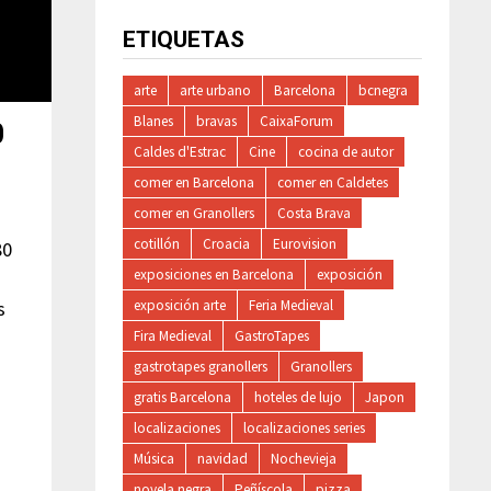
ETIQUETAS
arte
arte urbano
Barcelona
bcnegra
Blanes
bravas
CaixaForum
0
Caldes d'Estrac
Cine
cocina de autor
comer en Barcelona
comer en Caldetes
comer en Granollers
Costa Brava
cotillón
Croacia
Eurovision
80
exposiciones en Barcelona
exposición
exposición arte
Feria Medieval
s
Fira Medieval
GastroTapes
gastrotapes granollers
Granollers
gratis Barcelona
hoteles de lujo
Japon
localizaciones
localizaciones series
Música
navidad
Nochevieja
novela negra
Peñíscola
pizza