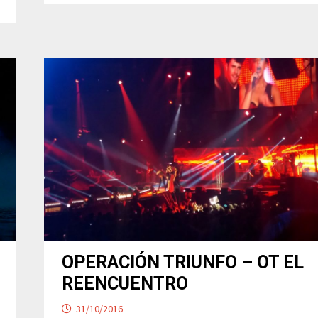
80
–
TEATRO
MUSICAL
BARCELONA
OPERACIÓN TRIUNFO – OT EL
REENCUENTRO
31/10/2016