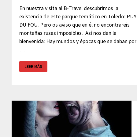
En nuestra visita al B-Travel descubrimos la
existencia de este parque temático en Toledo: PUY
DU FOU. Pero os aviso que en él no encontrareis
montañas rusas imposibles. Así nos dan la
bienvenida: Hay mundos y épocas que se daban por
…
PUY
LEER MÁS
DU
FOU
–
PARQUE
TEMÁTICO
–
TOLEDO