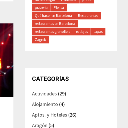
pizzería
Plensa
Qué hacer en Barcelona
Restaurantes
restaurantes en Barcelona
restaurantes granollers
rodajes
tapas
Zagreb
CATEGORÍAS
Actividades
(29)
Alojamiento
(4)
Aptos. y Hoteles
(26)
Aragón
(5)