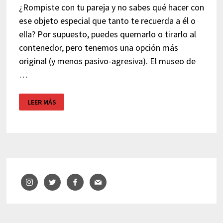
¿Rompiste con tu pareja y no sabes qué hacer con
ese objeto especial que tanto te recuerda a él o
ella? Por supuesto, puedes quemarlo o tirarlo al
contenedor, pero tenemos una opción más
original (y menos pasivo-agresiva). El museo de
…
MUSEO
LEER MÁS
DE
RELACIONES
ROTAS
–
ZAGREB