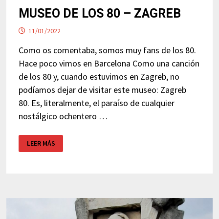
MUSEO DE LOS 80 – ZAGREB
11/01/2022
Como os comentaba, somos muy fans de los 80.
Hace poco vimos en Barcelona Como una canción
de los 80 y, cuando estuvimos en Zagreb, no
podíamos dejar de visitar este museo: Zagreb
80. Es, literalmente, el paraíso de cualquier
nostálgico ochentero …
MUSEO
LEER MÁS
DE
LOS
80
–
ZAGREB