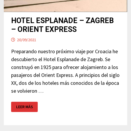
HOTEL ESPLANADE – ZAGREB
– ORIENT EXPRESS
20/09/2021
Preparando nuestro próximo viaje por Croacia he
descubierto el Hotel Esplanade de Zagreb. Se
construyó en 1925 para ofrecer alojamiento a los
pasajeros del Orient Express. A principios del siglo
XX, dos de los hoteles más conocidos de la época
se volvieron …
HOTEL
LEER MÁS
ESPLANADE
–
ZAGREB
–
ORIENT
EXPRESS