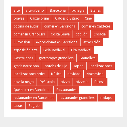
arte
arte urbano
Barcelona
bcnegra
Blanes
bravas
CaixaForum
Caldes d'Estrac
Cine
cocina de autor
comer en Barcelona
comer en Caldetes
comer en Granollers
Costa Brava
cotillón
Croacia
Eurovision
exposiciones en Barcelona
exposición
exposición arte
Feria Medieval
Fira Medieval
GastroTapes
gastrotapes granollers
Granollers
gratis Barcelona
hoteles de lujo
Japon
localizaciones
localizaciones series
Música
navidad
Nochevieja
novela negra
Peñíscola
pizza
pizzería
Plensa
Qué hacer en Barcelona
Restaurantes
restaurantes en Barcelona
restaurantes granollers
rodajes
tapas
Zagreb