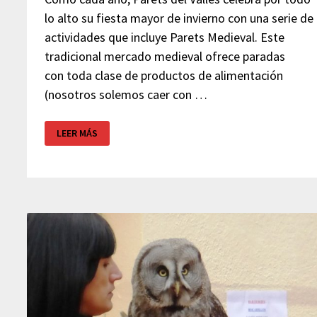
lo alto su fiesta mayor de invierno con una serie de
actividades que incluye Parets Medieval. Este
tradicional mercado medieval ofrece paradas
con toda clase de productos de alimentación
(nosotros solemos caer con …
FERIA
LEER MÁS
MEDIEVAL
PARETS
DEL
VALLÈS
2025