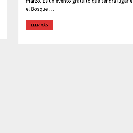
marzo. Es un evento gratuito que tendrá lugar e
el Bosque …
JORNADAS
LEER MÁS
MEDIEVALES
–
EUROPA
BARBACOA
RESTAURANT
–
GAVÁ
(BARCELONA)