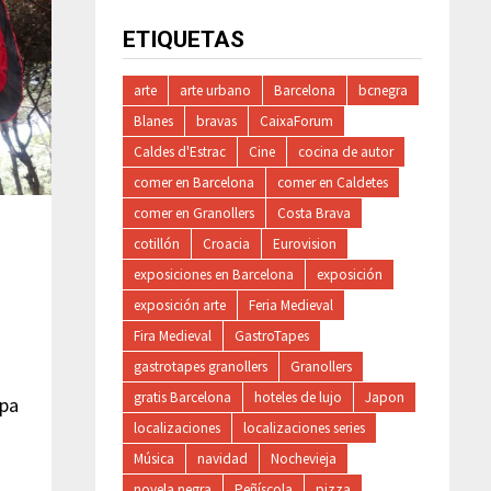
ETIQUETAS
arte
arte urbano
Barcelona
bcnegra
Blanes
bravas
CaixaForum
Caldes d'Estrac
Cine
cocina de autor
comer en Barcelona
comer en Caldetes
comer en Granollers
Costa Brava
cotillón
Croacia
Eurovision
exposiciones en Barcelona
exposición
exposición arte
Feria Medieval
Fira Medieval
GastroTapes
gastrotapes granollers
Granollers
gratis Barcelona
hoteles de lujo
Japon
opa
localizaciones
localizaciones series
Música
navidad
Nochevieja
novela negra
Peñíscola
pizza