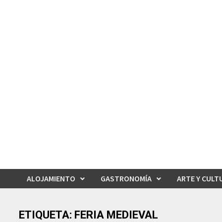
Saltar
al
contenido
ALOJAMIENTO
GASTRONOMÍA
ARTE Y CULT
ETIQUETA:
FERIA MEDIEVAL