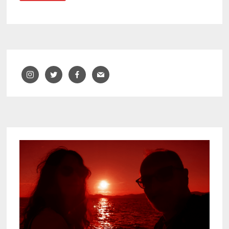
–
SANTA
COLOMA
DE
FARNERS