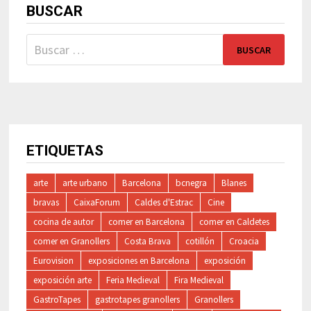
BUSCAR
Buscar:
ETIQUETAS
arte
arte urbano
Barcelona
bcnegra
Blanes
bravas
CaixaForum
Caldes d'Estrac
Cine
cocina de autor
comer en Barcelona
comer en Caldetes
comer en Granollers
Costa Brava
cotillón
Croacia
Eurovision
exposiciones en Barcelona
exposición
exposición arte
Feria Medieval
Fira Medieval
GastroTapes
gastrotapes granollers
Granollers