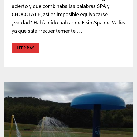
acierto y que combinaba las palabras SPA y
CHOCOLATE, así es imposible equivocarse
¿verdad? Había oído hablar de Fisio-Spa del Vallès
ya que sale frecuentemente …
FISIO-
LEER MÁS
SPA
DEL
VALLÈS
–
PARETS
DEL
VALLÈS