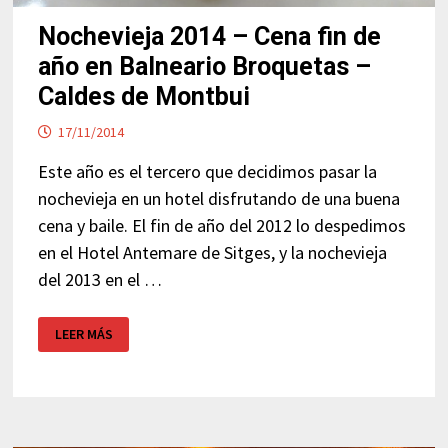
Nochevieja 2014 – Cena fin de
año en Balneario Broquetas –
Caldes de Montbui
17/11/2014
Este año es el tercero que decidimos pasar la
nochevieja en un hotel disfrutando de una buena
cena y baile. El fin de año del 2012 lo despedimos
en el Hotel Antemare de Sitges, y la nochevieja
del 2013 en el …
NOCHEVIEJA
LEER MÁS
2014
–
CENA
FIN
DE
AÑO
EN
BALNEARIO