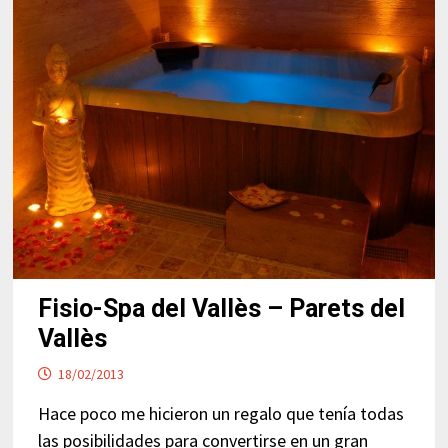
BROQUETAS
–
CALDES
DE
MONTBUI
Fisio-Spa del Vallès – Parets del
Vallès
18/02/2013
Hace poco me hicieron un regalo que tenía todas
las posibilidades para convertirse en un gran