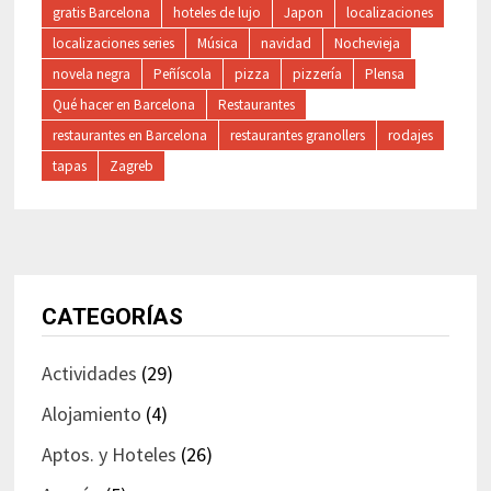
gratis Barcelona
hoteles de lujo
Japon
localizaciones
localizaciones series
Música
navidad
Nochevieja
novela negra
Peñíscola
pizza
pizzería
Plensa
Qué hacer en Barcelona
Restaurantes
restaurantes en Barcelona
restaurantes granollers
rodajes
tapas
Zagreb
CATEGORÍAS
Actividades
(29)
Alojamiento
(4)
Aptos. y Hoteles
(26)