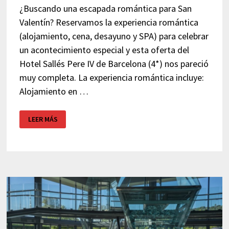
¿Buscando una escapada romántica para San
Valentín? Reservamos la experiencia romántica
(alojamiento, cena, desayuno y SPA) para celebrar
un acontecimiento especial y esta oferta del
Hotel Sallés Pere IV de Barcelona (4*) nos pareció
muy completa. La experiencia romántica incluye:
Alojamiento en …
PACK
LEER MÁS
ROMÁNTICO
HOTEL
SALLÉS
PERE
IV
–
BARCELONA