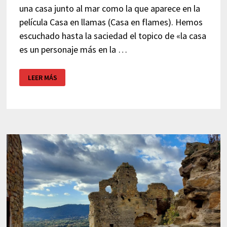
una casa junto al mar como la que aparece en la
película Casa en llamas (Casa en flames). Hemos
escuchado hasta la saciedad el topico de «la casa
es un personaje más en la …
¿DÓNDE
LEER MÁS
SE
RODÓ
CASA
EN
LLAMAS?
LAS
LOCALIZACIONES
DE
LA
PELÍCULA