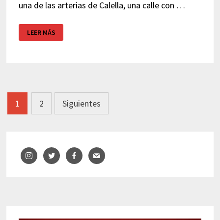
una de las arterias de Calella, una calle con …
PORCUS
LEER MÁS
–
CALELLA
Navegación
1
2
Siguientes
de
entradas