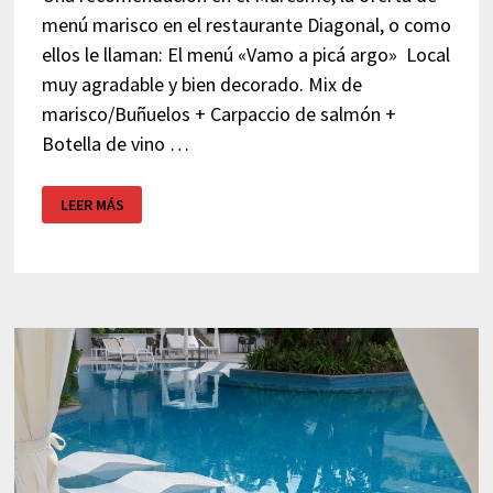
menú marisco en el restaurante Diagonal, o como
ellos le llaman: El menú «Vamo a picá argo» Local
muy agradable y bien decorado. Mix de
marisco/Buñuelos + Carpaccio de salmón +
Botella de vino …
OFERTA
LEER MÁS
MENÚ
MARISCO
–
RESTAURANTE
DIAGONAL