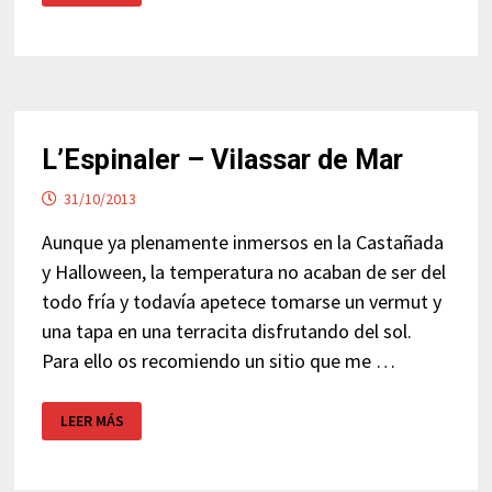
ONLY
–
MALGRAT
DE
MAR
L’Espinaler – Vilassar de Mar
31/10/2013
Aunque ya plenamente inmersos en la Castañada
y Halloween, la temperatura no acaban de ser del
todo fría y todavía apetece tomarse un vermut y
una tapa en una terracita disfrutando del sol.
Para ello os recomiendo un sitio que me …
L’ESPINALER
LEER MÁS
–
VILASSAR
DE
MAR