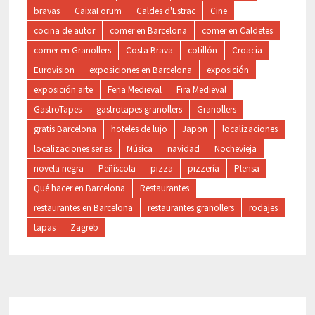
bravas
CaixaForum
Caldes d'Estrac
Cine
cocina de autor
comer en Barcelona
comer en Caldetes
comer en Granollers
Costa Brava
cotillón
Croacia
Eurovision
exposiciones en Barcelona
exposición
exposición arte
Feria Medieval
Fira Medieval
GastroTapes
gastrotapes granollers
Granollers
gratis Barcelona
hoteles de lujo
Japon
localizaciones
localizaciones series
Música
navidad
Nochevieja
novela negra
Peñíscola
pizza
pizzería
Plensa
Qué hacer en Barcelona
Restaurantes
restaurantes en Barcelona
restaurantes granollers
rodajes
tapas
Zagreb