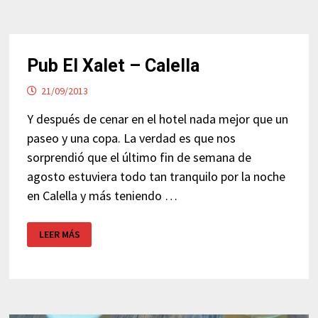
Pub El Xalet – Calella
21/09/2013
Y después de cenar en el hotel nada mejor que un
paseo y una copa. La verdad es que nos
sorprendió que el último fin de semana de
agosto estuviera todo tan tranquilo por la noche
en Calella y más teniendo …
PUB
LEER MÁS
EL
XALET
–
CALELLA