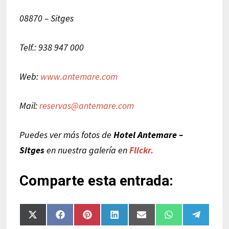
08870 – Sitges
Telf.: 938 947 000
Web:
www.antemare.com
Mail:
reservas@antemare.com
Puedes ver más fotos de
Hotel Antemare –
Sitges
en nuestra galería en
Flickr.
Comparte esta entrada:
Compartir
Compartir
Compartir
Compartir
Compartir
Compartir
Compart
en
en
en
en
en
en
en