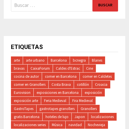
Buscar:
ETIQUETAS
arte
arte urbano
Barcelona
bcnegra
Blanes
bravas
CaixaForum
Caldes d'Estrac
Cine
cocina de autor
comer en Barcelona
comer en Caldetes
comer en Granollers
Costa Brava
cotillón
Croacia
Eurovision
exposiciones en Barcelona
exposición
exposición arte
Feria Medieval
Fira Medieval
GastroTapes
gastrotapes granollers
Granollers
gratis Barcelona
hoteles de lujo
Japon
localizaciones
localizaciones series
Música
navidad
Nochevieja