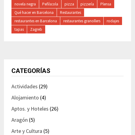
novela negra
Peñíscola
pizza
pizzería
Plensa
Qué hacer en Barcelona
Restaurantes
restaurantes en Barcelona
restaurantes granollers
rodajes
tapas
Zagreb
CATEGORÍAS
Actividades
(29)
Alojamiento
(4)
Aptos. y Hoteles
(26)
Aragón
(5)
Arte y Cultura
(5)