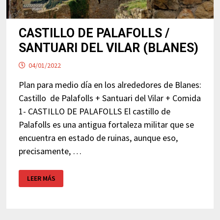
CASTILLO DE PALAFOLLS /
SANTUARI DEL VILAR (BLANES)
04/01/2022
Plan para medio día en los alrededores de Blanes:
Castillo de Palafolls + Santuari del Vilar + Comida
1- CASTILLO DE PALAFOLLS El castillo de
Palafolls es una antigua fortaleza militar que se
encuentra en estado de ruinas, aunque eso,
precisamente, …
CASTILLO
LEER MÁS
DE
PALAFOLLS
/
SANTUARI
DEL
VILAR