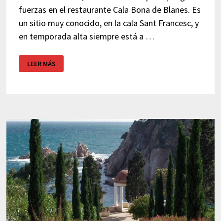
fuerzas en el restaurante Cala Bona de Blanes. Es
un sitio muy conocido, en la cala Sant Francesc, y
en temporada alta siempre está a …
MARISCADA
LEER MÁS
CALA
BONA
–
BLANES