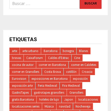
Buscar:
ETIQUETAS
arte
arte urbano
Barcelona
bcnegra
Blanes
bravas
CaixaForum
Caldes d'Estrac
Cine
cocina de autor
comer en Barcelona
comer en Caldetes
comer en Granollers
Costa Brava
cotillón
Croacia
Eurovision
exposiciones en Barcelona
exposición
exposición arte
Feria Medieval
Fira Medieval
GastroTapes
gastrotapes granollers
Granollers
gratis Barcelona
hoteles de lujo
Japon
localizaciones
localizaciones series
Música
navidad
Nochevieja