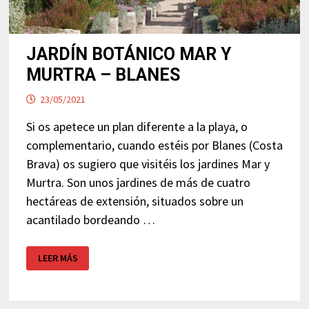
JARDÍN BOTÁNICO MAR Y
MURTRA – BLANES
23/05/2021
Si os apetece un plan diferente a la playa, o
complementario, cuando estéis por Blanes (Costa
Brava) os sugiero que visitéis los jardines Mar y
Murtra. Son unos jardines de más de cuatro
hectáreas de extensión, situados sobre un
acantilado bordeando …
JARDÍN
LEER MÁS
BOTÁNICO
MAR
Y
MURTRA
–