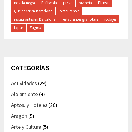
novela negra
Peñíscola
pizza
pizzería
Plensa
Qué hacer en Barcelona
Restaurantes
restaurantes en Barcelona
restaurantes granollers
rodajes
tapas
Zagreb
CATEGORÍAS
Actividades
(29)
Alojamiento
(4)
Aptos. y Hoteles
(26)
Aragón
(5)
Arte y Cultura
(5)