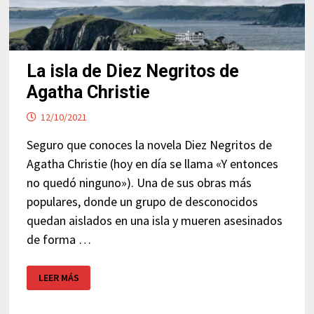
La isla de Diez Negritos de
Agatha Christie
12/10/2021
Seguro que conoces la novela Diez Negritos de
Agatha Christie (hoy en día se llama «Y entonces
no quedó ninguno»). Una de sus obras más
populares, donde un grupo de desconocidos
quedan aislados en una isla y mueren asesinados
de forma …
LA
LEER MÁS
ISLA
DE
DIEZ
NEGRITOS