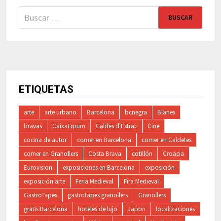
Buscar:
ETIQUETAS
arte
arte urbano
Barcelona
bcnegra
Blanes
bravas
CaixaForum
Caldes d'Estrac
Cine
cocina de autor
comer en Barcelona
comer en Caldetes
comer en Granollers
Costa Brava
cotillón
Croacia
Eurovision
exposiciones en Barcelona
exposición
exposición arte
Feria Medieval
Fira Medieval
GastroTapes
gastrotapes granollers
Granollers
gratis Barcelona
hoteles de lujo
Japon
localizaciones