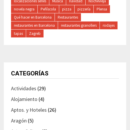
localizaciones series
Música
navidad
Nochevieja
novela negra
Peñíscola
pizza
pizzería
Plensa
Qué hacer en Barcelona
Restaurantes
restaurantes en Barcelona
restaurantes granollers
rodajes
tapas
Zagreb
CATEGORÍAS
Actividades
(29)
Alojamiento
(4)
Aptos. y Hoteles
(26)
Aragón
(5)