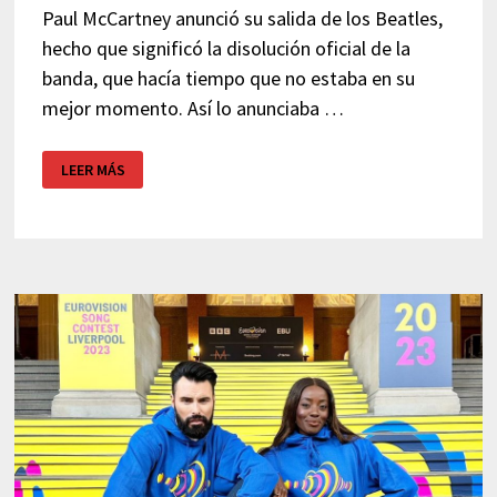
Paul McCartney anunció su salida de los Beatles,
hecho que significó la disolución oficial de la
banda, que hacía tiempo que no estaba en su
mejor momento. Así lo anunciaba …
LOS
LEER MÁS
BEATLES
–
PASO
DE
CEBRA
LONDRES