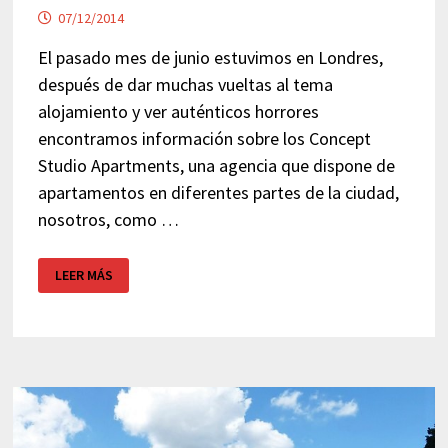
07/12/2014
El pasado mes de junio estuvimos en Londres,
después de dar muchas vueltas al tema
alojamiento y ver auténticos horrores
encontramos información sobre los Concept
Studio Apartments, una agencia que dispone de
apartamentos en diferentes partes de la ciudad,
nosotros, como …
CONCEPT
LEER MÁS
APARTMENTS
NOTTING
HILL
–
APARTAMENTOS
BARATOS
LONDRES