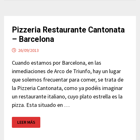
Pizzeria Restaurante Cantonata
– Barcelona
26/09/2013
Cuando estamos por Barcelona, en las
inmediaciones de Arco de Triunfo, hay un lugar
que solemos frecuentar para comer, se trata de
la Pizzeria Cantonata, como ya podéis imaginar
un restaurante italiano, cuyo plato estrella es la
pizza. Esta situado en …
PIZZERIA
LEER MÁS
RESTAURANTE
CANTONATA
–
BARCELONA