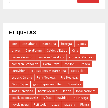
ETIQUETAS
arte
arte urbano
Barcelona
bcnegra
Blanes
bravas
CaixaForum
Caldes d'Estrac
Cine
cocina de autor
comer en Barcelona
comer en Caldetes
comer en Granollers
Costa Brava
cotillón
Croacia
Eurovision
exposiciones en Barcelona
exposición
exposición arte
Feria Medieval
Fira Medieval
GastroTapes
gastrotapes granollers
Granollers
gratis Barcelona
hoteles de lujo
Japon
localizaciones
localizaciones series
Música
navidad
Nochevieja
novela negra
Peñíscola
pizza
pizzería
Plensa