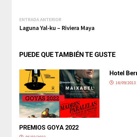
Navegación
Entrada
ENTRADA ANTERIOR
anterior:
Laguna Yal-ku – Riviera Maya
de
entradas
PUEDE QUE TAMBIÉN TE GUSTE
Hotel Bern
16/09/2013
PREMIOS GOYA 2022
06/02/2022