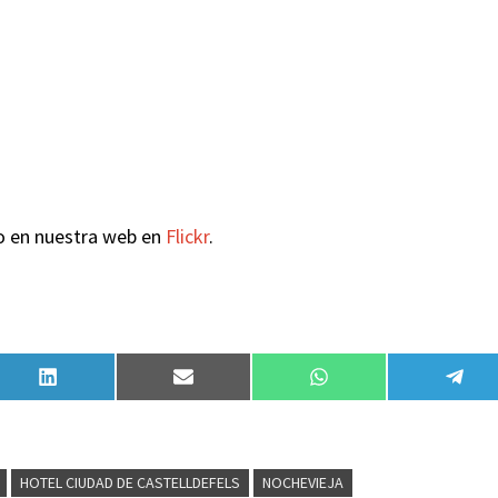
ño en nuestra web en
Flickr
.
Compartir
Compartir
Compartir
Comp
en
en
en
en
LinkedIn
Email
WhatsApp
Tele
HOTEL CIUDAD DE CASTELLDEFELS
NOCHEVIEJA