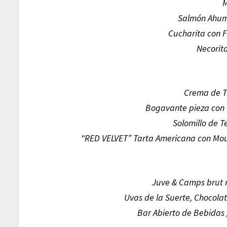
M
Salmón Ahum
Cucharita con 
Necorit
Crema de T
Bogavante pieza con C
Solomillo de 
“RED VELVET” Tarta Americana con Mou
Juve & Camps brut r
Uvas de la Suerte, Chocola
Bar Abierto de Bebidas 