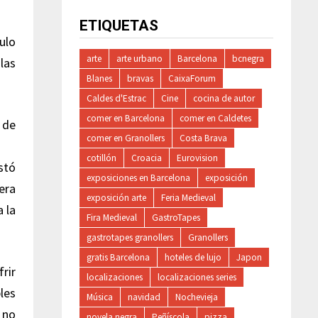
ETIQUETAS
bulo
arte
arte urbano
Barcelona
bcnegra
las
Blanes
bravas
CaixaForum
Caldes d'Estrac
Cine
cocina de autor
comer en Barcelona
comer en Caldetes
comer en Granollers
Costa Brava
cotillón
Croacia
Eurovision
stó
exposiciones en Barcelona
exposición
era
exposición arte
Feria Medieval
 la
Fira Medieval
GastroTapes
gastrotapes granollers
Granollers
gratis Barcelona
hoteles de lujo
Japon
frir
localizaciones
localizaciones series
les
Música
navidad
Nochevieja
 no
novela negra
Peñíscola
pizza