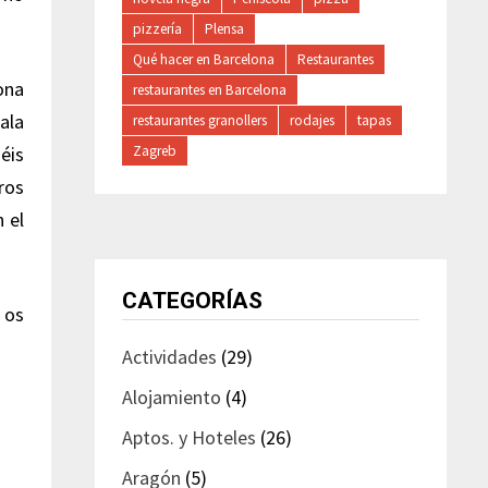
pizzería
Plensa
Qué hacer en Barcelona
Restaurantes
ona
restaurantes en Barcelona
sala
restaurantes granollers
rodajes
tapas
Zagreb
éis
tros
 el
CATEGORÍAS
 os
Actividades
(29)
Alojamiento
(4)
Aptos. y Hoteles
(26)
Aragón
(5)