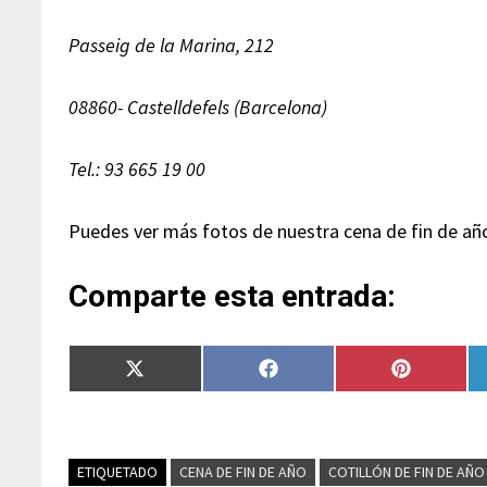
Passeig de la Marina, 212
08860- Castelldefels (Barcelona)
Tel.: 93 665 19 00
Puedes ver más fotos de nuestra cena de fin de a
Comparte esta entrada:
Compartir
Compartir
Compartir
en
en
en
X
Facebook
Pinterest
(Twitter)
ETIQUETADO
CENA DE FIN DE AÑO
COTILLÓN DE FIN DE AÑO