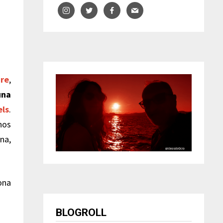
re
,
una
els
.
nos
ena,
sona
BLOGROLL