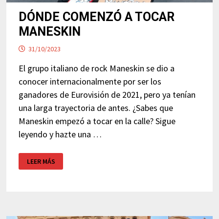
DÓNDE COMENZÓ A TOCAR
MANESKIN
31/10/2023
El grupo italiano de rock Maneskin se dio a
conocer internacionalmente por ser los
ganadores de Eurovisión de 2021, pero ya tenían
una larga trayectoria de antes. ¿Sabes que
Maneskin empezó a tocar en la calle? Sigue
leyendo y hazte una …
DÓNDE
LEER MÁS
COMENZÓ
A
TOCAR
MANESKIN