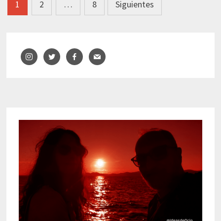
Navegación
1
2
…
8
Siguientes
de
entradas