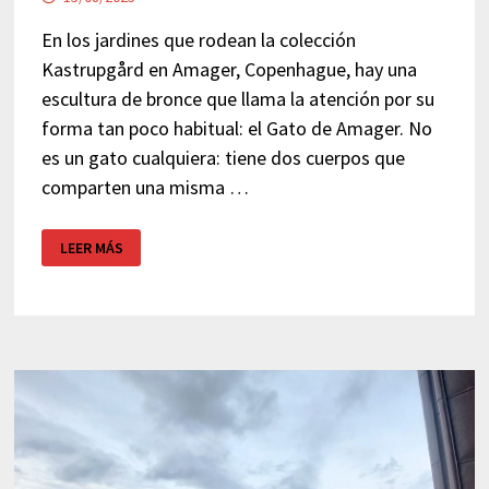
En los jardines que rodean la colección
Kastrupgård en Amager, Copenhague, hay una
escultura de bronce que llama la atención por su
forma tan poco habitual: el Gato de Amager. No
es un gato cualquiera: tiene dos cuerpos que
comparten una misma …
AMAGERKATTEN:
LEER MÁS
EL
GATO
DE
AMAGER
EN
COPENHAGUE