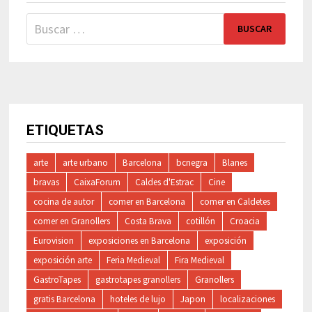
Buscar:
ETIQUETAS
arte
arte urbano
Barcelona
bcnegra
Blanes
bravas
CaixaForum
Caldes d'Estrac
Cine
cocina de autor
comer en Barcelona
comer en Caldetes
comer en Granollers
Costa Brava
cotillón
Croacia
Eurovision
exposiciones en Barcelona
exposición
exposición arte
Feria Medieval
Fira Medieval
GastroTapes
gastrotapes granollers
Granollers
gratis Barcelona
hoteles de lujo
Japon
localizaciones