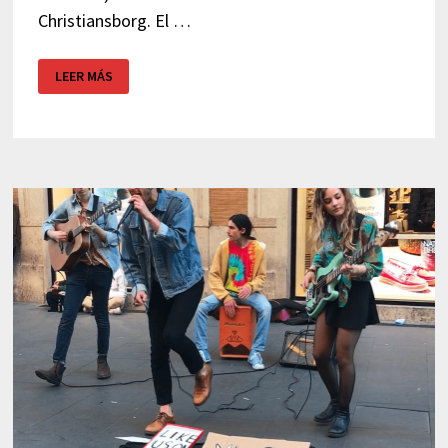
Christiansborg. El …
MIRADOR
LEER MÁS
GRATUITO
EN
COPENHAGUE:
LA
TORRE
DEL
PALACIO
CHRISTIANSBORG