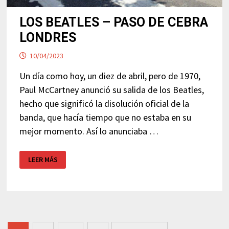
LOS BEATLES – PASO DE CEBRA
LONDRES
10/04/2023
Un día como hoy, un diez de abril, pero de 1970,
Paul McCartney anunció su salida de los Beatles,
hecho que significó la disolución oficial de la
banda, que hacía tiempo que no estaba en su
mejor momento. Así lo anunciaba …
LOS
LEER MÁS
BEATLES
–
PASO
DE
CEBRA
LONDRES