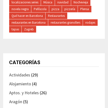
localizaciones series
Música
navidad
Nochevieja
novela negra
Peñíscola
pizza
pizzería
Plensa
Qué hacer en Barcelona
Restaurantes
restaurantes en Barcelona
restaurantes granollers
rodajes
tapas
Zagreb
CATEGORÍAS
Actividades
(29)
Alojamiento
(4)
Aptos. y Hoteles
(26)
Aragón
(5)