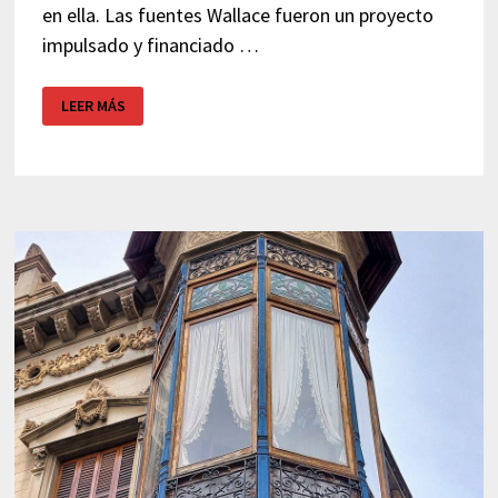
en ella. Las fuentes Wallace fueron un proyecto
impulsado y financiado …
FUENTE
LEER MÁS
WALLACE
–
BARCELONA