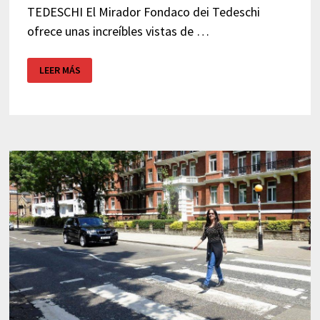
TEDESCHI El Mirador Fondaco dei Tedeschi
ofrece unas increíbles vistas de …
MIRADOR
LEER MÁS
GRATIS
EN
VENECIA