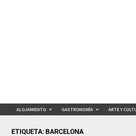
Saltar
al
contenido
ALOJAMIENTO
GASTRONOMÍA
ARTE Y CULT
ETIQUETA:
BARCELONA