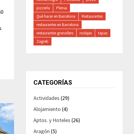
pizzería
Plensa
80
Qué hacer en Barcelona
Restaurantes
restaurantes en Barcelona
s
restaurantes granollers
rodajes
tapas
Zagreb
CATEGORÍAS
Actividades
(29)
Alojamiento
(4)
Aptos. y Hoteles
(26)
Aragón
(5)