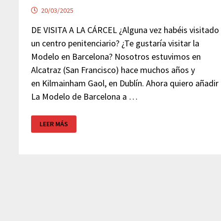
20/03/2025
DE VISITA A LA CÁRCEL ¿Alguna vez habéis visitado
un centro penitenciario? ¿Te gustaría visitar la
Modelo en Barcelona? Nosotros estuvimos en
Alcatraz (San Francisco) hace muchos años y
en Kilmainham Gaol, en Dublín. Ahora quiero añadir
La Modelo de Barcelona a …
VISITA
LEER MÁS
«LA
MODELO»
–
BARCELONA
(GRATIS)