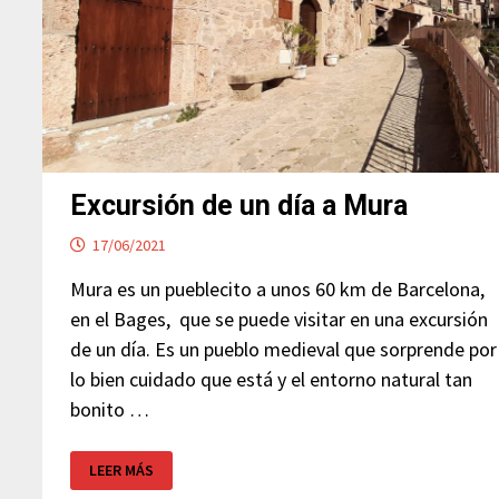
Excursión de un día a Mura
17/06/2021
Mura es un pueblecito a unos 60 km de Barcelona,
en el Bages, que se puede visitar en una excursión
de un día. Es un pueblo medieval que sorprende por
lo bien cuidado que está y el entorno natural tan
bonito …
EXCURSIÓN
LEER MÁS
DE
UN