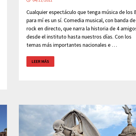
Cualquier espectáculo que tenga música de los 
para mí es un sí. Comedia musical, con banda de
rock en directo, que narra la historia de 4 amigo
desde el instituto hasta nuestros días. Con los
temas más importantes nacionales e …
COMO
LEER MÁS
UNA
CANCIÓN
DE
LOS
80
–
TEATRO
MUSICAL
BARCELONA