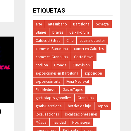
ETIQUETAS
arte
arte urbano
Barcelona
bcnegra
Blanes
bravas
CaixaForum
Caldes d'Estrac
Cine
cocina de autor
comer en Barcelona
comer en Caldetes
comer en Granollers
Costa Brava
cotillón
Croacia
Eurovision
exposiciones en Barcelona
exposición
exposición arte
Feria Medieval
Fira Medieval
GastroTapes
gastrotapes granollers
Granollers
gratis Barcelona
hoteles de lujo
Japon
0
localizaciones
localizaciones series
Música
navidad
Nochevieja
novela negra
Peñíscola
pizza