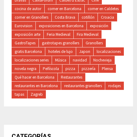
bravas
CaixaForum
Caldes d'Estrac
Cine
cocina de autor
comer en Barcelona
comer en Caldetes
comer en Granollers
Costa Brava
cotillón
Croacia
Eurovision
exposiciones en Barcelona
exposición
exposición arte
Feria Medieval
Fira Medieval
GastroTapes
gastrotapes granollers
Granollers
gratis Barcelona
hoteles de lujo
Japon
localizaciones
localizaciones series
Música
navidad
Nochevieja
novela negra
Peñíscola
pizza
pizzería
Plensa
Qué hacer en Barcelona
Restaurantes
restaurantes en Barcelona
restaurantes granollers
rodajes
tapas
Zagreb
CATEGORÍAS