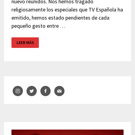
nuevo reunidos. Nos hemos tragado
religiosamente los especiales que TV Española ha
emitido, hemos estado pendientes de cada
pequeño gesto entre …
OPERACIÓN
LEER MÁS
TRIUNFO
–
OT
EL
REENCUENTRO