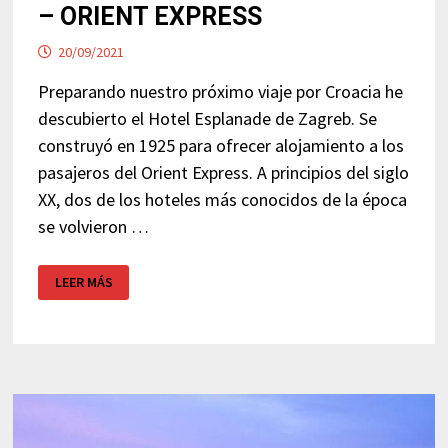
– ORIENT EXPRESS
20/09/2021
Preparando nuestro próximo viaje por Croacia he
descubierto el Hotel Esplanade de Zagreb. Se
construyó en 1925 para ofrecer alojamiento a los
pasajeros del Orient Express. A principios del siglo
XX, dos de los hoteles más conocidos de la época
se volvieron …
HOTEL
LEER MÁS
ESPLANADE
–
ZAGREB
–
ORIENT
EXPRESS