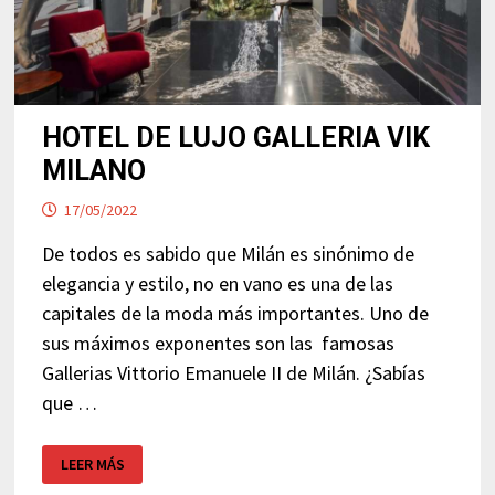
HOTEL DE LUJO GALLERIA VIK
MILANO
17/05/2022
De todos es sabido que Milán es sinónimo de
elegancia y estilo, no en vano es una de las
capitales de la moda más importantes. Uno de
sus máximos exponentes son las famosas
Gallerias Vittorio Emanuele II de Milán. ¿Sabías
que …
HOTEL
LEER MÁS
DE
LUJO