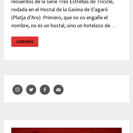
recuerdos de la serie Tres Estrellas de Tricicle,
rodada en el Hostal de la Gavina de S’agaró
(Platja d’Aro). Primero, que no os engañe el
nombre, no es un hostal, sino un hotelazo de …
HOTEL
LEER MÁS
DE
LUJO
LA
GAVINA
–
COSTA
BRAVA