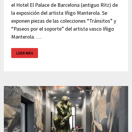
el Hotel El Palace de Barcelona (antiguo Ritz) de
la exposición del artista Iñigo Manterola. Se
exponen piezas de las colecciones “Tránsitos” y
“Paseos por el soporte” del artista vasco Iñigo
Manterola. …
EXPOSICIÓN
LEER MÁS
IÑIGO
MANTEROLA
–
HOTEL
EL
PALACE