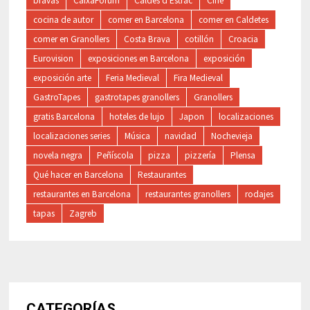
bravas
CaixaForum
Caldes d'Estrac
Cine
cocina de autor
comer en Barcelona
comer en Caldetes
comer en Granollers
Costa Brava
cotillón
Croacia
Eurovision
exposiciones en Barcelona
exposición
exposición arte
Feria Medieval
Fira Medieval
GastroTapes
gastrotapes granollers
Granollers
gratis Barcelona
hoteles de lujo
Japon
localizaciones
localizaciones series
Música
navidad
Nochevieja
novela negra
Peñíscola
pizza
pizzería
Plensa
Qué hacer en Barcelona
Restaurantes
restaurantes en Barcelona
restaurantes granollers
rodajes
tapas
Zagreb
CATEGORÍAS