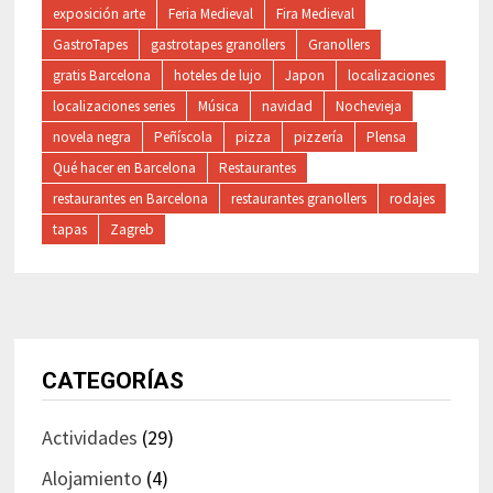
exposición arte
Feria Medieval
Fira Medieval
GastroTapes
gastrotapes granollers
Granollers
gratis Barcelona
hoteles de lujo
Japon
localizaciones
localizaciones series
Música
navidad
Nochevieja
novela negra
Peñíscola
pizza
pizzería
Plensa
Qué hacer en Barcelona
Restaurantes
restaurantes en Barcelona
restaurantes granollers
rodajes
tapas
Zagreb
CATEGORÍAS
Actividades
(29)
Alojamiento
(4)