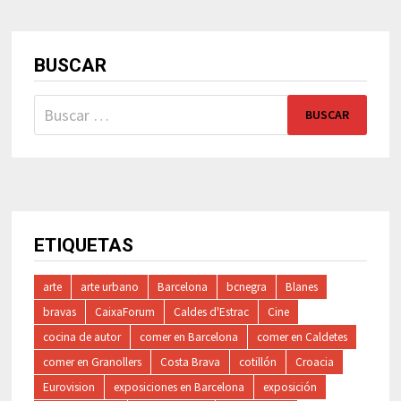
BUSCAR
Buscar:
ETIQUETAS
arte
arte urbano
Barcelona
bcnegra
Blanes
bravas
CaixaForum
Caldes d'Estrac
Cine
cocina de autor
comer en Barcelona
comer en Caldetes
comer en Granollers
Costa Brava
cotillón
Croacia
Eurovision
exposiciones en Barcelona
exposición