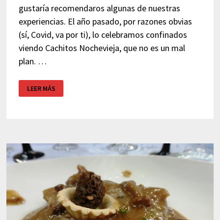
gustaría recomendaros algunas de nuestras
experiencias. El año pasado, por razones obvias
(sí, Covid, va por ti), lo celebramos confinados
viendo Cachitos Nochevieja, que no es un mal
plan. …
PACK
LEER MÁS
HOTEL
Y
CENA
FIN
DE
AÑO
CATALUÑA