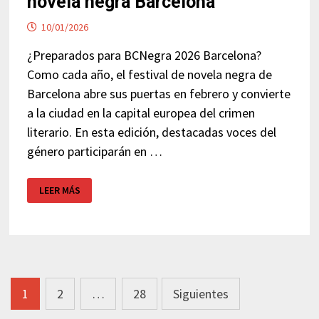
novela negra Barcelona
10/01/2026
¿Preparados para BCNegra 2026 Barcelona?
Como cada año, el festival de novela negra de
Barcelona abre sus puertas en febrero y convierte
a la ciudad en la capital europea del crimen
literario. En esta edición, destacadas voces del
género participarán en …
BCNEGRA
LEER MÁS
2026
–
FESTIVAL
DE
NOVELA
NEGRA
BARCELONA
Navegación
1
2
…
28
Siguientes
de