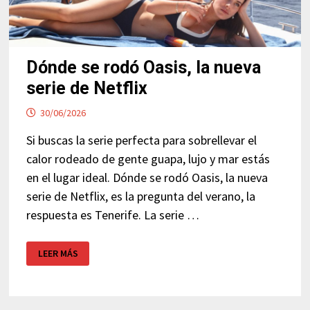
Dónde se rodó Oasis, la nueva
serie de Netflix
30/06/2026
Si buscas la serie perfecta para sobrellevar el
calor rodeado de gente guapa, lujo y mar estás
en el lugar ideal. Dónde se rodó Oasis, la nueva
serie de Netflix, es la pregunta del verano, la
respuesta es Tenerife. La serie …
DÓNDE
LEER MÁS
SE
RODÓ
OASIS,
LA
NUEVA
SERIE