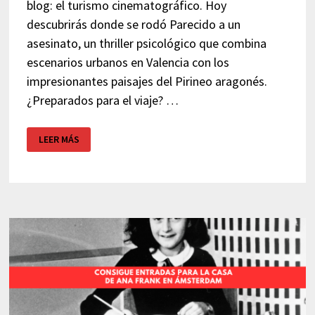
blog: el turismo cinematográfico. Hoy
descubrirás donde se rodó Parecido a un
asesinato, un thriller psicológico que combina
escenarios urbanos en Valencia con los
impresionantes paisajes del Pirineo aragonés.
¿Preparados para el viaje? …
¿DÓNDE
LEER MÁS
SE
RODÓ
PARECIDO
A
UN
ASESINATO?