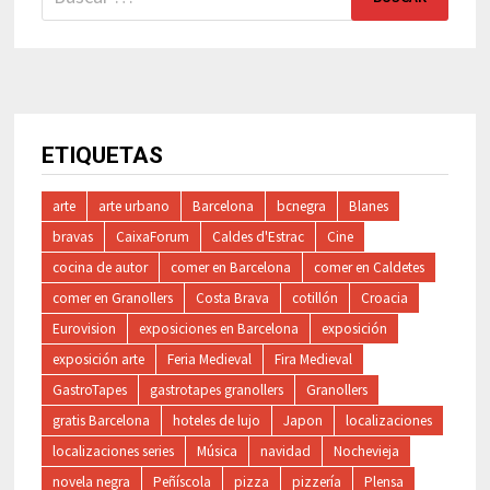
ETIQUETAS
arte
arte urbano
Barcelona
bcnegra
Blanes
bravas
CaixaForum
Caldes d'Estrac
Cine
cocina de autor
comer en Barcelona
comer en Caldetes
comer en Granollers
Costa Brava
cotillón
Croacia
Eurovision
exposiciones en Barcelona
exposición
exposición arte
Feria Medieval
Fira Medieval
GastroTapes
gastrotapes granollers
Granollers
gratis Barcelona
hoteles de lujo
Japon
localizaciones
localizaciones series
Música
navidad
Nochevieja
novela negra
Peñíscola
pizza
pizzería
Plensa