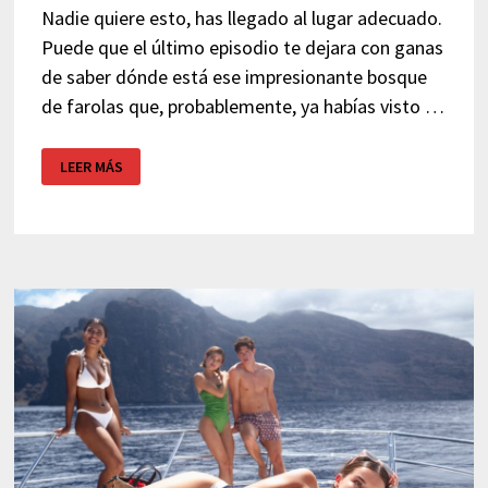
Nadie quiere esto, has llegado al lugar adecuado.
Puede que el último episodio te dejara con ganas
de saber dónde está ese impresionante bosque
de farolas que, probablemente, ya habías visto …
DÓNDE
LEER MÁS
SE
RODÓ
LA
ESCENA
FINAL
DE
NADIE
QUIERE
ESTO