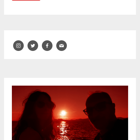
–
EL
TRABUCO
DE
CURRO
JIMÉNEZ