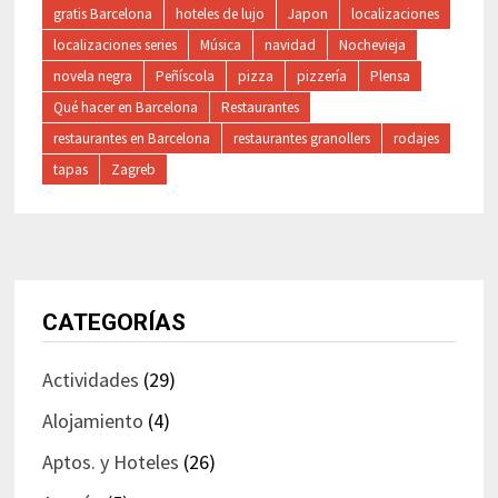
gratis Barcelona
hoteles de lujo
Japon
localizaciones
localizaciones series
Música
navidad
Nochevieja
novela negra
Peñíscola
pizza
pizzería
Plensa
Qué hacer en Barcelona
Restaurantes
restaurantes en Barcelona
restaurantes granollers
rodajes
tapas
Zagreb
CATEGORÍAS
Actividades
(29)
Alojamiento
(4)
Aptos. y Hoteles
(26)