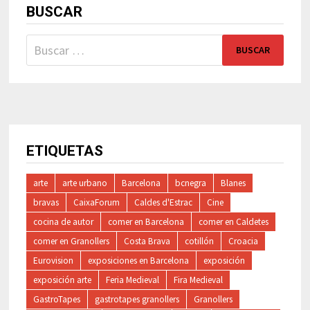
BUSCAR
Buscar:
ETIQUETAS
arte
arte urbano
Barcelona
bcnegra
Blanes
bravas
CaixaForum
Caldes d'Estrac
Cine
cocina de autor
comer en Barcelona
comer en Caldetes
comer en Granollers
Costa Brava
cotillón
Croacia
Eurovision
exposiciones en Barcelona
exposición
exposición arte
Feria Medieval
Fira Medieval
GastroTapes
gastrotapes granollers
Granollers