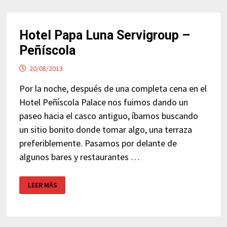
Hotel Papa Luna Servigroup –
Peñíscola
20/08/2013
Por la noche, después de una completa cena en el
Hotel Peñíscola Palace nos fuimos dando un
paseo hacia el casco antiguo, íbamos buscando
un sitio bonito donde tomar algo, una terraza
preferiblemente. Pasamos por delante de
algunos bares y restaurantes …
HOTEL
LEER MÁS
PAPA
LUNA
SERVIGROUP
–
PEÑÍSCOLA