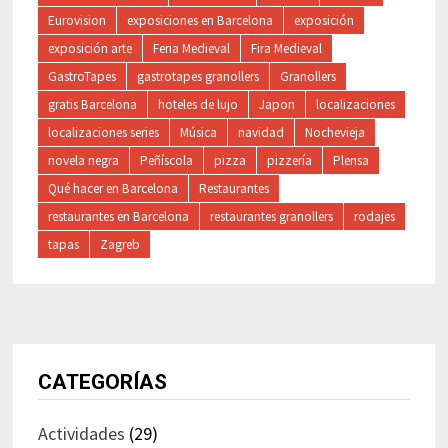
Eurovision
exposiciones en Barcelona
exposición
exposición arte
Feria Medieval
Fira Medieval
GastroTapes
gastrotapes granollers
Granollers
gratis Barcelona
hoteles de lujo
Japon
localizaciones
localizaciones series
Música
navidad
Nochevieja
novela negra
Peñíscola
pizza
pizzería
Plensa
Qué hacer en Barcelona
Restaurantes
restaurantes en Barcelona
restaurantes granollers
rodajes
tapas
Zagreb
CATEGORÍAS
Actividades
(29)