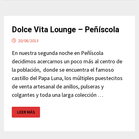
Dolce Vita Lounge – Peñíscola
20/08/2013
En nuestra segunda noche en Peñíscola
decidimos acercarnos un poco más al centro de
la población, donde se encuentra el famoso
castillo del Papa Luna, los múltiples puestecitos
de venta artesanal de anillos, pulseras y
colgantes y toda una larga colección …
DOLCE
LEER MÁS
VITA
LOUNGE
–
PEÑÍSCOLA