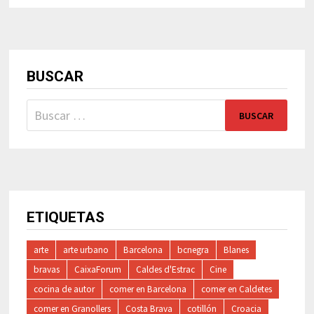
BUSCAR
Buscar:
ETIQUETAS
arte
arte urbano
Barcelona
bcnegra
Blanes
bravas
CaixaForum
Caldes d'Estrac
Cine
cocina de autor
comer en Barcelona
comer en Caldetes
comer en Granollers
Costa Brava
cotillón
Croacia