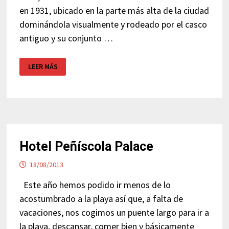
en 1931, ubicado en la parte más alta de la ciudad
dominándola visualmente y rodeado por el casco
antiguo y su conjunto …
CASTILLO
LEER MÁS
DEL
PAPA
LUNA
/
CASCO
ANTIGUO
–
PEÑÍSCOLA
Hotel Peñíscola Palace
18/08/2013
Este año hemos podido ir menos de lo
acostumbrado a la playa así que, a falta de
vacaciones, nos cogimos un puente largo para ir a
la playa, descansar, comer bien y básicamente