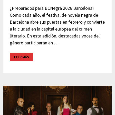
¿Preparados para BCNegra 2026 Barcelona?
Como cada año, el festival de novela negra de
Barcelona abre sus puertas en febrero y convierte
a la ciudad en la capital europea del crimen
literario. En esta edición, destacadas voces del
género participarán en …
BCNEGRA
LEER MÁS
2026
–
FESTIVAL
DE
NOVELA
NEGRA
BARCELONA