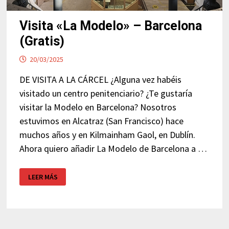
Visita «La Modelo» – Barcelona
(Gratis)
20/03/2025
DE VISITA A LA CÁRCEL ¿Alguna vez habéis
visitado un centro penitenciario? ¿Te gustaría
visitar la Modelo en Barcelona? Nosotros
estuvimos en Alcatraz (San Francisco) hace
muchos años y en Kilmainham Gaol, en Dublín.
Ahora quiero añadir La Modelo de Barcelona a …
VISITA
LEER MÁS
«LA
MODELO»
–
BARCELONA
(GRATIS)