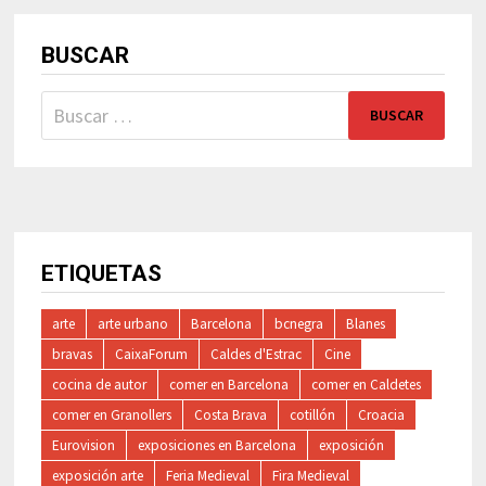
BUSCAR
Buscar:
ETIQUETAS
arte
arte urbano
Barcelona
bcnegra
Blanes
bravas
CaixaForum
Caldes d'Estrac
Cine
cocina de autor
comer en Barcelona
comer en Caldetes
comer en Granollers
Costa Brava
cotillón
Croacia
Eurovision
exposiciones en Barcelona
exposición
exposición arte
Feria Medieval
Fira Medieval