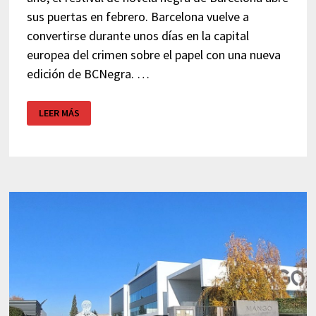
sus puertas en febrero. Barcelona vuelve a
convertirse durante unos días en la capital
europea del crimen sobre el papel con una nueva
edición de BCNegra. …
BCNEGRA
LEER MÁS
2025:
EL
FESTIVAL
DE
NOVELA
NEGRA
DE
BARCELONA