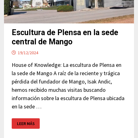
Escultura de Plensa en la sede
central de Mango
19/12/2024
House of Knowledge: La escultura de Plensa en
la sede de Mango A raíz de la reciente y trágica
pérdida del fundador de Mango, Isak Andic,
hemos recibido muchas visitas buscando
información sobre la escultura de Plensa ubicada
en la sede …
ESCULTURA
LEER MÁS
DE
PLENSA
EN
LA