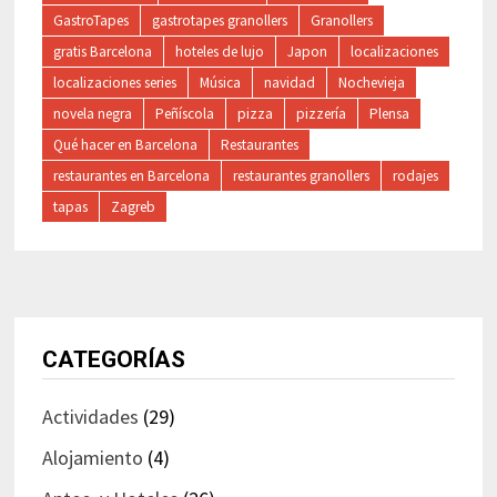
GastroTapes
gastrotapes granollers
Granollers
gratis Barcelona
hoteles de lujo
Japon
localizaciones
localizaciones series
Música
navidad
Nochevieja
novela negra
Peñíscola
pizza
pizzería
Plensa
Qué hacer en Barcelona
Restaurantes
restaurantes en Barcelona
restaurantes granollers
rodajes
tapas
Zagreb
CATEGORÍAS
Actividades
(29)
Alojamiento
(4)