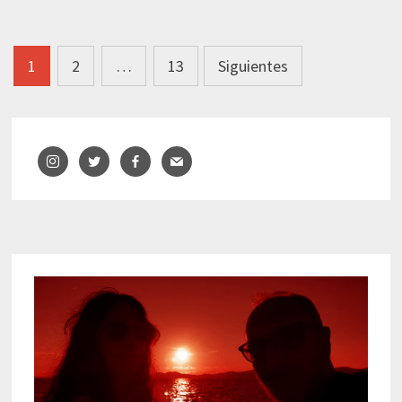
Navegación
1
2
…
13
Siguientes
de
entradas