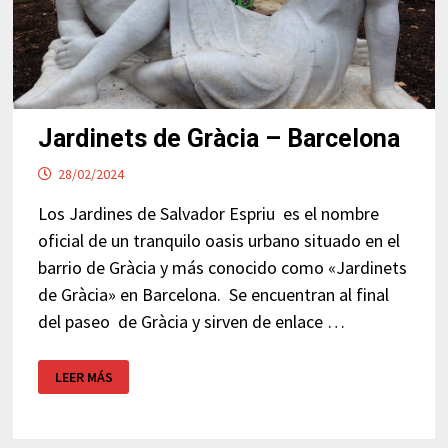
Jardinets de Gràcia – Barcelona
28/02/2024
Los Jardines de Salvador Espriu es el nombre
oficial de un tranquilo oasis urbano situado en el
barrio de Gràcia y más conocido como «Jardinets
de Gràcia» en Barcelona. Se encuentran al final
del paseo de Gràcia y sirven de enlace …
JARDINETS
LEER MÁS
DE
GRÀCIA
–
BARCELONA