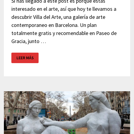
Si has llegado a este post es porque estás
interesado en el arte, así que hoy te llevamos a
descubrir Villa del Arte, una galería de arte
contemporaneo en Barcelona. Un plan
totalmente gratis y recomendable en Paseo de
Gracia, junto …
GALERÍA
LEER MÁS
DE
ARTE
CONTEMPORANEO
EN
BARCELONA:
VILLA
DEL
ARTE