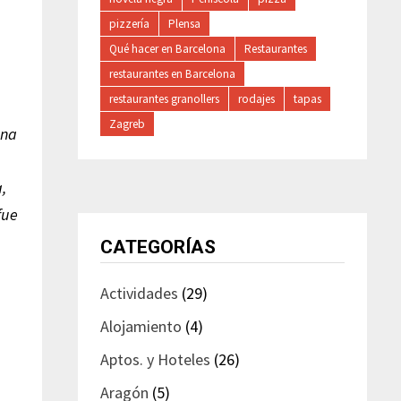
pizzería
Plensa
Qué hacer en Barcelona
Restaurantes
restaurantes en Barcelona
restaurantes granollers
rodajes
tapas
Zagreb
una
,
fue
CATEGORÍAS
Actividades
(29)
Alojamiento
(4)
Aptos. y Hoteles
(26)
Aragón
(5)