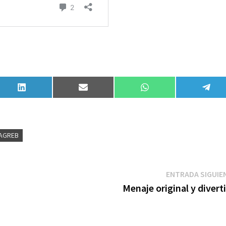
Compartir
Compartir
Compartir
Comp
en
en
en
en
LinkedIn
Email
WhatsApp
Tele
AGREB
ENTRADA SIGUIE
Menaje original y divert