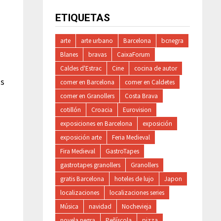
ETIQUETAS
arte
arte urbano
Barcelona
bcnegra
Blanes
bravas
CaixaForum
Caldes d'Estrac
Cine
cocina de autor
os
comer en Barcelona
comer en Caldetes
comer en Granollers
Costa Brava
cotillón
Croacia
Eurovision
exposiciones en Barcelona
exposición
exposición arte
Feria Medieval
Fira Medieval
GastroTapes
gastrotapes granollers
Granollers
gratis Barcelona
hoteles de lujo
Japon
localizaciones
localizaciones series
Música
navidad
Nochevieja
novela negra
Peñíscola
pizza