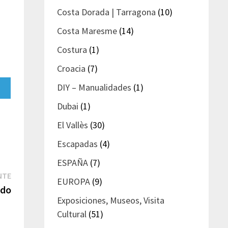
Costa Dorada | Tarragona
(10)
Costa Maresme
(14)
Costura
(1)
Croacia
(7)
DIY – Manualidades
(1)
artir
Dubai
(1)
gram
El Vallès
(30)
Escapadas
(4)
ESPAÑA
(7)
Entrada
NTE
EUROPA
(9)
siguiente:
ido
Exposiciones, Museos, Visita
Cultural
(51)