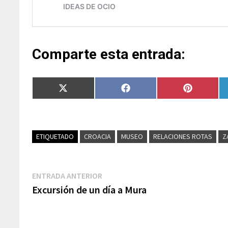
Comparte esta entrada:
Compartir
Compartir
Compartir
en
en
en
X
Facebook
Pinterest
(Twitter)
ETIQUETADO
CROACIA
MUSEO
RELACIONES ROTAS
Z
Navegación
Entrada
ENTRADA ANTERIOR
anterior:
Excursión de un día a Mura
de
entradas