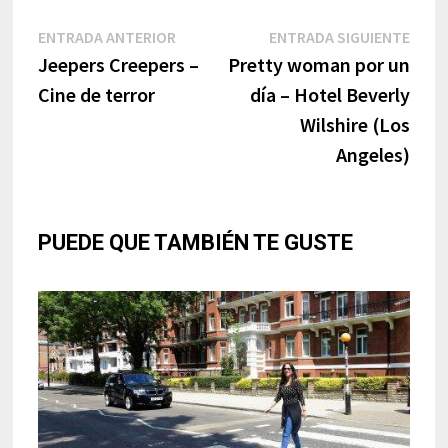
Navegación
Entrada
Entr
ENTRADA ANTERIOR
ENTRADA SIGUIENTE
anterior:
sigui
Jeepers Creepers –
Pretty woman por un
de
Cine de terror
día – Hotel Beverly
entradas
Wilshire (Los
Angeles)
PUEDE QUE TAMBIÉN TE GUSTE