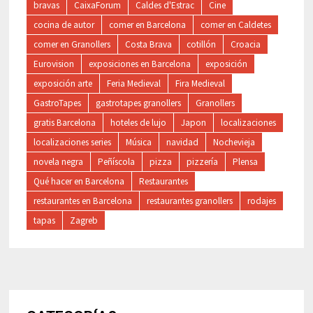
bravas
CaixaForum
Caldes d'Estrac
Cine
cocina de autor
comer en Barcelona
comer en Caldetes
comer en Granollers
Costa Brava
cotillón
Croacia
Eurovision
exposiciones en Barcelona
exposición
exposición arte
Feria Medieval
Fira Medieval
GastroTapes
gastrotapes granollers
Granollers
gratis Barcelona
hoteles de lujo
Japon
localizaciones
localizaciones series
Música
navidad
Nochevieja
novela negra
Peñíscola
pizza
pizzería
Plensa
Qué hacer en Barcelona
Restaurantes
restaurantes en Barcelona
restaurantes granollers
rodajes
tapas
Zagreb