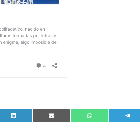
Compartir
Compartir
Compartir
Comp
en
en
en
en
LinkedIn
Email
WhatsApp
Tele