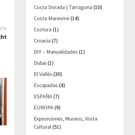
Costa Dorada | Tarragona
(10)
Costa Maresme
(14)
Entrada
NTE
Costura
(1)
siguiente:
cht
Croacia
(7)
DIY – Manualidades
(1)
Dubai
(1)
El Vallès
(30)
Escapadas
(4)
ESPAÑA
(7)
EUROPA
(9)
Exposiciones, Museos, Visita
Cultural
(51)