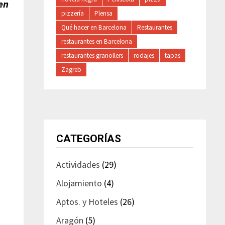
en
pizzería
Plensa
Qué hacer en Barcelona
Restaurantes
.
restaurantes en Barcelona
restaurantes granollers
rodajes
tapas
Zagreb
CATEGORÍAS
Actividades
(29)
Alojamiento
(4)
Aptos. y Hoteles
(26)
Aragón
(5)