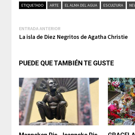
ETIQUETADO
ARTE
EL ALMA DEL AGUA
ESCULTURA
NE
Navegación
Entrada
ENTRADA ANTERIOR
anterior:
La isla de Diez Negritos de Agatha Christie
de
entradas
PUEDE QUE TAMBIÉN TE GUSTE
Manneken Pis, Jeanneke Pis
GRACELAN