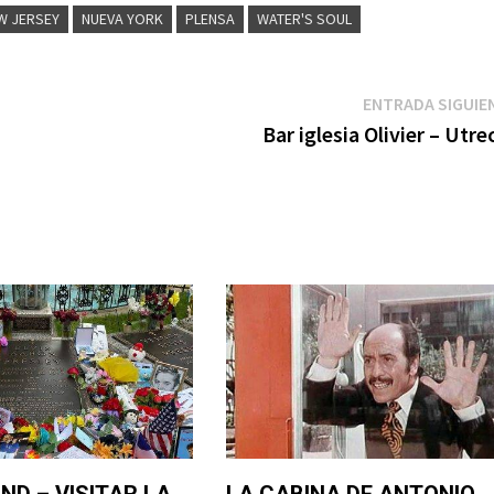
W JERSEY
NUEVA YORK
PLENSA
WATER'S SOUL
ENTRADA SIGUIE
Bar iglesia Olivier – Utre
D – VISITAR LA
LA CABINA DE ANTONIO