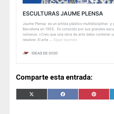
Comparte esta entrada:
Compartir
Compartir
Compartir
en
en
en
X
Facebook
Pinterest
(Twitter)