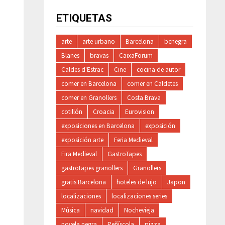
ETIQUETAS
arte
arte urbano
Barcelona
bcnegra
Blanes
bravas
CaixaForum
Caldes d'Estrac
Cine
cocina de autor
comer en Barcelona
comer en Caldetes
comer en Granollers
Costa Brava
cotillón
Croacia
Eurovision
exposiciones en Barcelona
exposición
exposición arte
Feria Medieval
Fira Medieval
GastroTapes
gastrotapes granollers
Granollers
gratis Barcelona
hoteles de lujo
Japon
localizaciones
localizaciones series
Música
navidad
Nochevieja
novela negra
Peñíscola
pizza