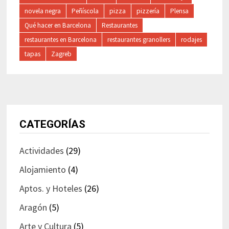
novela negra
Peñíscola
pizza
pizzería
Plensa
Qué hacer en Barcelona
Restaurantes
restaurantes en Barcelona
restaurantes granollers
rodajes
tapas
Zagreb
CATEGORÍAS
Actividades
(29)
Alojamiento
(4)
Aptos. y Hoteles
(26)
Aragón
(5)
Arte y Cultura
(5)