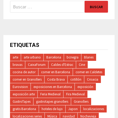
Buscar:
ETIQUETAS
arte
arte urbano
Barcelona
bcnegra
Blanes
bravas
CaixaForum
Caldes d'Estrac
Cine
cocina de autor
comer en Barcelona
comer en Caldetes
comer en Granollers
Costa Brava
cotillón
Croacia
Eurovision
exposiciones en Barcelona
exposición
exposición arte
Feria Medieval
Fira Medieval
GastroTapes
gastrotapes granollers
Granollers
gratis Barcelona
hoteles de lujo
Japon
localizaciones
localizaciones series
Música
navidad
Nochevieja