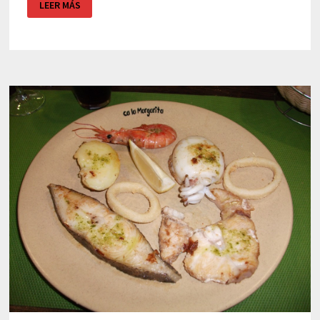
LEER MÁS
CIUTADELLA
–
ROSES