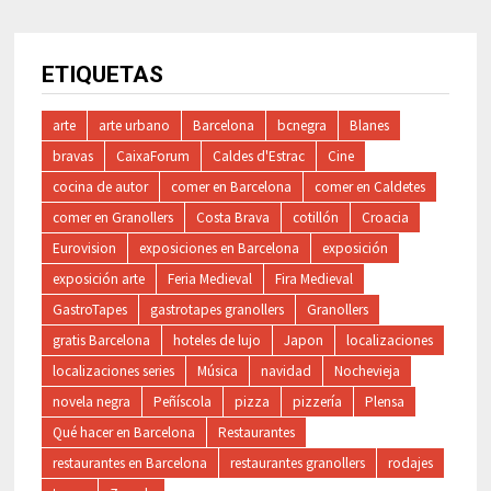
ETIQUETAS
arte
arte urbano
Barcelona
bcnegra
Blanes
bravas
CaixaForum
Caldes d'Estrac
Cine
cocina de autor
comer en Barcelona
comer en Caldetes
comer en Granollers
Costa Brava
cotillón
Croacia
Eurovision
exposiciones en Barcelona
exposición
exposición arte
Feria Medieval
Fira Medieval
GastroTapes
gastrotapes granollers
Granollers
gratis Barcelona
hoteles de lujo
Japon
localizaciones
localizaciones series
Música
navidad
Nochevieja
novela negra
Peñíscola
pizza
pizzería
Plensa
Qué hacer en Barcelona
Restaurantes
restaurantes en Barcelona
restaurantes granollers
rodajes