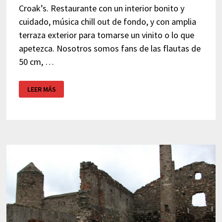
Croak’s. Restaurante con un interior bonito y
cuidado, música chill out de fondo, y con amplia
terraza exterior para tomarse un vinito o lo que
apetezca. Nosotros somos fans de las flautas de
50 cm, …
CROAKS
LEER MÁS
–
RESTAURANTE
ROSES