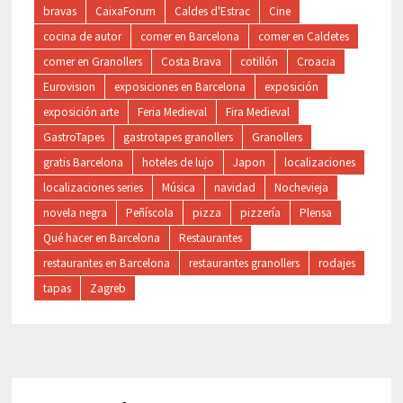
bravas
CaixaForum
Caldes d'Estrac
Cine
cocina de autor
comer en Barcelona
comer en Caldetes
comer en Granollers
Costa Brava
cotillón
Croacia
Eurovision
exposiciones en Barcelona
exposición
exposición arte
Feria Medieval
Fira Medieval
GastroTapes
gastrotapes granollers
Granollers
gratis Barcelona
hoteles de lujo
Japon
localizaciones
localizaciones series
Música
navidad
Nochevieja
novela negra
Peñíscola
pizza
pizzería
Plensa
Qué hacer en Barcelona
Restaurantes
restaurantes en Barcelona
restaurantes granollers
rodajes
tapas
Zagreb