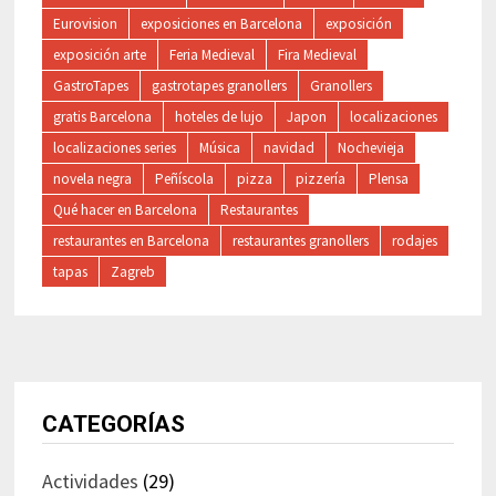
Eurovision
exposiciones en Barcelona
exposición
exposición arte
Feria Medieval
Fira Medieval
GastroTapes
gastrotapes granollers
Granollers
gratis Barcelona
hoteles de lujo
Japon
localizaciones
localizaciones series
Música
navidad
Nochevieja
novela negra
Peñíscola
pizza
pizzería
Plensa
Qué hacer en Barcelona
Restaurantes
restaurantes en Barcelona
restaurantes granollers
rodajes
tapas
Zagreb
CATEGORÍAS
Actividades
(29)