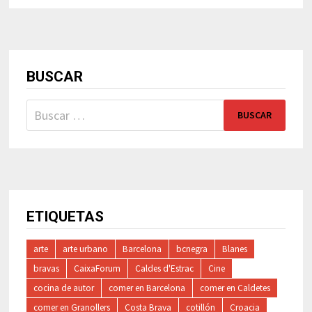
BUSCAR
Buscar:
ETIQUETAS
arte
arte urbano
Barcelona
bcnegra
Blanes
bravas
CaixaForum
Caldes d'Estrac
Cine
cocina de autor
comer en Barcelona
comer en Caldetes
comer en Granollers
Costa Brava
cotillón
Croacia