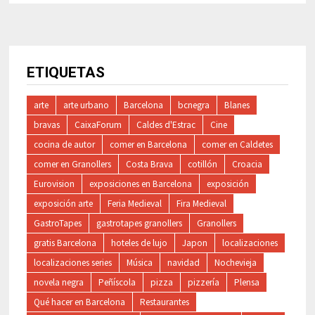
ETIQUETAS
arte
arte urbano
Barcelona
bcnegra
Blanes
bravas
CaixaForum
Caldes d'Estrac
Cine
cocina de autor
comer en Barcelona
comer en Caldetes
comer en Granollers
Costa Brava
cotillón
Croacia
Eurovision
exposiciones en Barcelona
exposición
exposición arte
Feria Medieval
Fira Medieval
GastroTapes
gastrotapes granollers
Granollers
gratis Barcelona
hoteles de lujo
Japon
localizaciones
localizaciones series
Música
navidad
Nochevieja
novela negra
Peñíscola
pizza
pizzería
Plensa
Qué hacer en Barcelona
Restaurantes