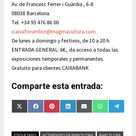
Av. de Francesc Ferrer i Guàrdia , 6-8
08038 Barcelona.
Tel. +34 93 476 86 00
icaixaforumbcn@magmacultura.com
De lunes a domingo y festivos, de 10 a 20 h
ENTRADA GENERAL: 6€, da acceso a todas las
exposiciones temporales y permanentes.
Gratuito para clientes CAIXABANK
Comparte esta entrada:
Compartir
Compartir
Compartir
Compartir
Compartir
Compartir
Compart
en
en
en
en
en
en
en
X
Facebook
Pinterest
LinkedIn
Email
WhatsApp
Telegra
(Twitter)
ETIQUETADO
ACTIVIDADES EN BARCELONA
BARCELONA