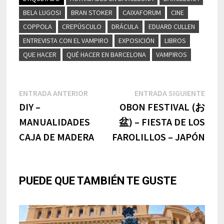
BELA LUGOSI
BRAN STOKER
CAIXAFORUM
CINE
COPPOLA
CREPÚSCULO
DRÁCULA
EDUARD CULLEN
ENTREVISTA CON EL VAMPIRO
EXPOSICIÓN
LIBROS
QUE HACER
QUÉ HACER EN BARCELONA
VAMPIROS
Navegación
Entrada
Entr
ENTRADA ANTERIOR
ENTRADA SIGUIENTE
anterior:
sigui
DIY –
OBON FESTIVAL (お
de
MANUALIDADES
盆) – FIESTA DE LOS
entradas
CAJA DE MADERA
FAROLILLOS – JAPÓN
PUEDE QUE TAMBIÉN TE GUSTE