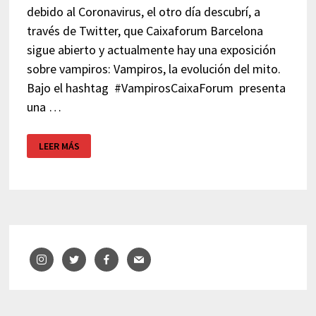
debido al Coronavirus, el otro día descubrí, a
través de Twitter, que Caixaforum Barcelona
sigue abierto y actualmente hay una exposición
sobre vampiros: Vampiros, la evolución del mito.
Bajo el hashtag #VampirosCaixaForum presenta
una …
CAIXAFORUM
LEER MÁS
BARCELONA
–
VAMPIROS