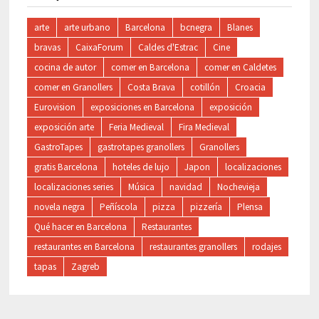
arte
arte urbano
Barcelona
bcnegra
Blanes
bravas
CaixaForum
Caldes d'Estrac
Cine
cocina de autor
comer en Barcelona
comer en Caldetes
comer en Granollers
Costa Brava
cotillón
Croacia
Eurovision
exposiciones en Barcelona
exposición
exposición arte
Feria Medieval
Fira Medieval
GastroTapes
gastrotapes granollers
Granollers
gratis Barcelona
hoteles de lujo
Japon
localizaciones
localizaciones series
Música
navidad
Nochevieja
novela negra
Peñíscola
pizza
pizzería
Plensa
Qué hacer en Barcelona
Restaurantes
restaurantes en Barcelona
restaurantes granollers
rodajes
tapas
Zagreb