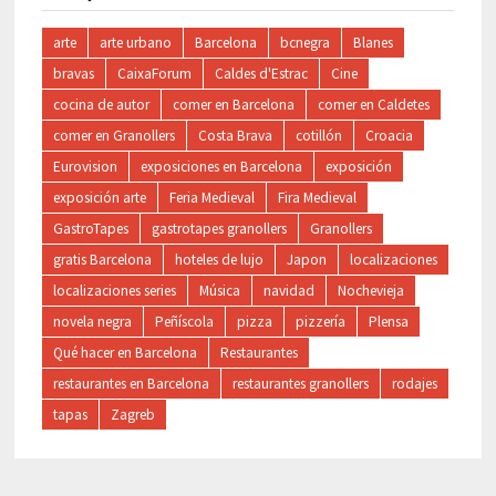
arte
arte urbano
Barcelona
bcnegra
Blanes
bravas
CaixaForum
Caldes d'Estrac
Cine
cocina de autor
comer en Barcelona
comer en Caldetes
comer en Granollers
Costa Brava
cotillón
Croacia
Eurovision
exposiciones en Barcelona
exposición
exposición arte
Feria Medieval
Fira Medieval
GastroTapes
gastrotapes granollers
Granollers
gratis Barcelona
hoteles de lujo
Japon
localizaciones
localizaciones series
Música
navidad
Nochevieja
novela negra
Peñíscola
pizza
pizzería
Plensa
Qué hacer en Barcelona
Restaurantes
restaurantes en Barcelona
restaurantes granollers
rodajes
tapas
Zagreb