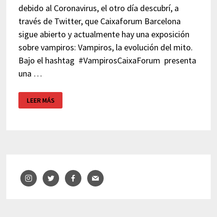
debido al Coronavirus, el otro día descubrí, a
través de Twitter, que Caixaforum Barcelona
sigue abierto y actualmente hay una exposición
sobre vampiros: Vampiros, la evolución del mito.
Bajo el hashtag #VampirosCaixaForum presenta
una …
CAIXAFORUM
LEER MÁS
BARCELONA
–
VAMPIROS