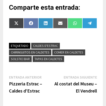
Comparte esta entrada:
Compartir
Compartir
Compartir
Compartir
Compartir
Comparti
en
en
en
en
en
en
X
Facebook
LinkedIn
Email
WhatsApp
Telegra
(Twitter)
ETIQUETADO
CALDES D'ESTRAC
CHIRINGUITOS EN CALDETES
COMER EN CALDETES
SOLSTICI BAR
TAPAS EN CALDETES
Navegación
Entrada
Entr
ENTRADA ANTERIOR
ENTRADA SIGUIENTE
anterior:
sigui
Pizzeria Estrac –
Al costat del Museu –
de
Caldes d’Estrac
El Vendrell
entradas