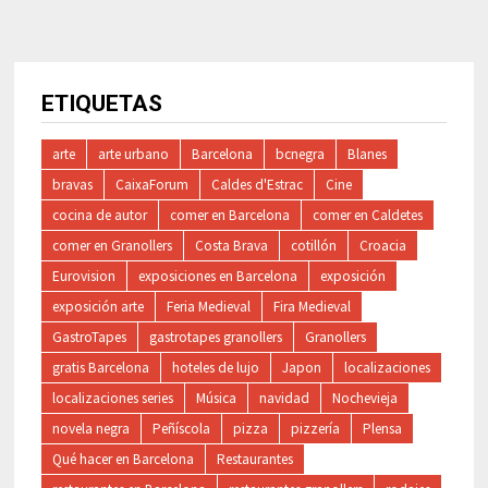
ETIQUETAS
arte
arte urbano
Barcelona
bcnegra
Blanes
bravas
CaixaForum
Caldes d'Estrac
Cine
cocina de autor
comer en Barcelona
comer en Caldetes
comer en Granollers
Costa Brava
cotillón
Croacia
Eurovision
exposiciones en Barcelona
exposición
exposición arte
Feria Medieval
Fira Medieval
GastroTapes
gastrotapes granollers
Granollers
gratis Barcelona
hoteles de lujo
Japon
localizaciones
localizaciones series
Música
navidad
Nochevieja
novela negra
Peñíscola
pizza
pizzería
Plensa
Qué hacer en Barcelona
Restaurantes