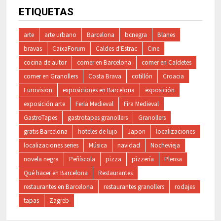
ETIQUETAS
arte
arte urbano
Barcelona
bcnegra
Blanes
bravas
CaixaForum
Caldes d'Estrac
Cine
cocina de autor
comer en Barcelona
comer en Caldetes
comer en Granollers
Costa Brava
cotillón
Croacia
Eurovision
exposiciones en Barcelona
exposición
exposición arte
Feria Medieval
Fira Medieval
GastroTapes
gastrotapes granollers
Granollers
gratis Barcelona
hoteles de lujo
Japon
localizaciones
localizaciones series
Música
navidad
Nochevieja
novela negra
Peñíscola
pizza
pizzería
Plensa
Qué hacer en Barcelona
Restaurantes
restaurantes en Barcelona
restaurantes granollers
rodajes
tapas
Zagreb