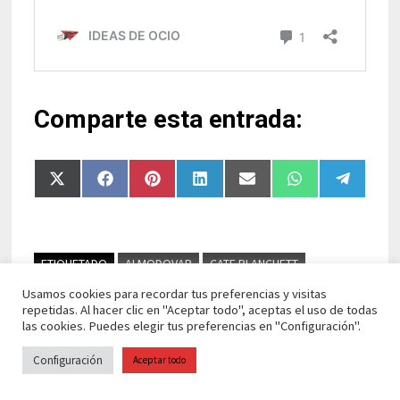
Comparte esta entrada:
Compartir
Compartir
Compartir
Compartir
Compartir
Compartir
Compart
en
en
en
en
en
en
en
X
Facebook
Pinterest
LinkedIn
Email
WhatsApp
Telegra
(Twitter)
ETIQUETADO
ALMODOVAR
CATE BLANCHETT
CINE ESPAÑOL
EL BUEN PATRÓN
GOYA 2022
Usamos cookies para recordar tus preferencias y visitas
repetidas. Al hacer clic en "Aceptar todo", aceptas el uso de todas
JAVIER BARDEM
JOSÉ SACRISTAN
MADRES PARALELAS
las cookies. Puedes elegir tus preferencias en "Configuración".
PENÉLOPE CRUZ
PREMIOS GOYA
Configuración
Aceptar todo