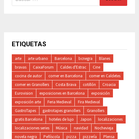
ETIQUETAS
arte
arte urbano
Barcelona
bcnegra
Blanes
bravas
CaixaForum
Caldes d'Estrac
Cine
cocina de autor
comer en Barcelona
comer en Caldetes
comer en Granollers
Costa Brava
cotillón
Croacia
Eurovision
exposiciones en Barcelona
exposición
exposición arte
Feria Medieval
Fira Medieval
GastroTapes
gastrotapes granollers
Granollers
gratis Barcelona
hoteles de lujo
Japon
localizaciones
localizaciones series
Música
navidad
Nochevieja
novela negra
Peñíscola
pizza
pizzería
Plensa