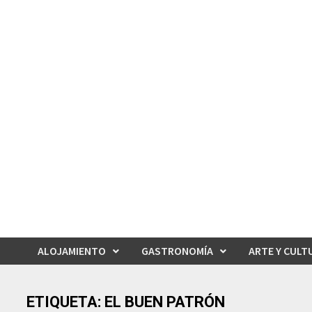
Saltar
al
contenido
ALOJAMIENTO
GASTRONOMÍA
ARTE Y CULT
ETIQUETA:
EL BUEN PATRÓN