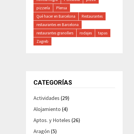
pizzería
Plensa
Qué hacer en Barcelona
Restaurantes
restaurantes en Barcelona
restaurantes granollers
rodajes
tapas
Zagreb
CATEGORÍAS
Actividades
(29)
Alojamiento
(4)
Aptos. y Hoteles
(26)
Aragón
(5)