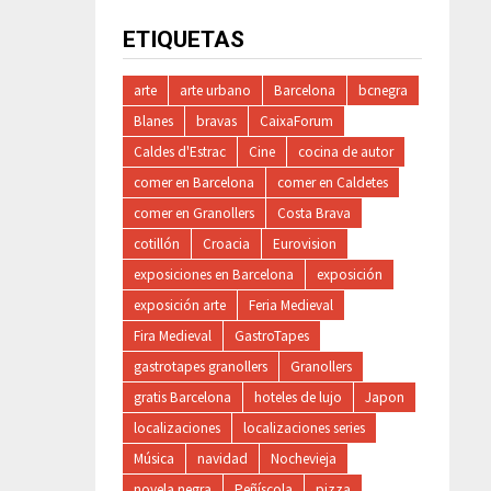
ETIQUETAS
arte
arte urbano
Barcelona
bcnegra
Blanes
bravas
CaixaForum
Caldes d'Estrac
Cine
cocina de autor
comer en Barcelona
comer en Caldetes
comer en Granollers
Costa Brava
cotillón
Croacia
Eurovision
exposiciones en Barcelona
exposición
exposición arte
Feria Medieval
Fira Medieval
GastroTapes
gastrotapes granollers
Granollers
gratis Barcelona
hoteles de lujo
Japon
localizaciones
localizaciones series
Música
navidad
Nochevieja
novela negra
Peñíscola
pizza