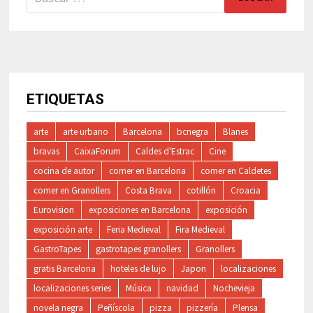
ETIQUETAS
arte
arte urbano
Barcelona
bcnegra
Blanes
bravas
CaixaForum
Caldes d'Estrac
Cine
cocina de autor
comer en Barcelona
comer en Caldetes
comer en Granollers
Costa Brava
cotillón
Croacia
Eurovision
exposiciones en Barcelona
exposición
exposición arte
Feria Medieval
Fira Medieval
GastroTapes
gastrotapes granollers
Granollers
gratis Barcelona
hoteles de lujo
Japon
localizaciones
localizaciones series
Música
navidad
Nochevieja
novela negra
Peñíscola
pizza
pizzería
Plensa