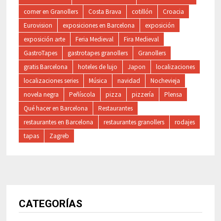
comer en Granollers
Costa Brava
cotillón
Croacia
Eurovision
exposiciones en Barcelona
exposición
exposición arte
Feria Medieval
Fira Medieval
GastroTapes
gastrotapes granollers
Granollers
gratis Barcelona
hoteles de lujo
Japon
localizaciones
localizaciones series
Música
navidad
Nochevieja
novela negra
Peñíscola
pizza
pizzería
Plensa
Qué hacer en Barcelona
Restaurantes
restaurantes en Barcelona
restaurantes granollers
rodajes
tapas
Zagreb
CATEGORÍAS