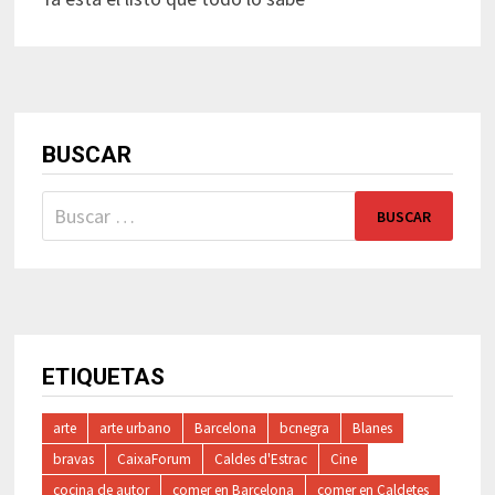
BUSCAR
Buscar:
ETIQUETAS
arte
arte urbano
Barcelona
bcnegra
Blanes
bravas
CaixaForum
Caldes d'Estrac
Cine
cocina de autor
comer en Barcelona
comer en Caldetes