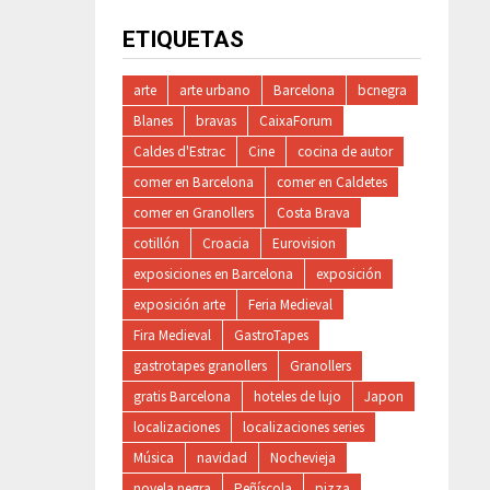
ETIQUETAS
arte
arte urbano
Barcelona
bcnegra
Blanes
bravas
CaixaForum
Caldes d'Estrac
Cine
cocina de autor
comer en Barcelona
comer en Caldetes
comer en Granollers
Costa Brava
cotillón
Croacia
Eurovision
exposiciones en Barcelona
exposición
exposición arte
Feria Medieval
Fira Medieval
GastroTapes
gastrotapes granollers
Granollers
gratis Barcelona
hoteles de lujo
Japon
localizaciones
localizaciones series
Música
navidad
Nochevieja
novela negra
Peñíscola
pizza