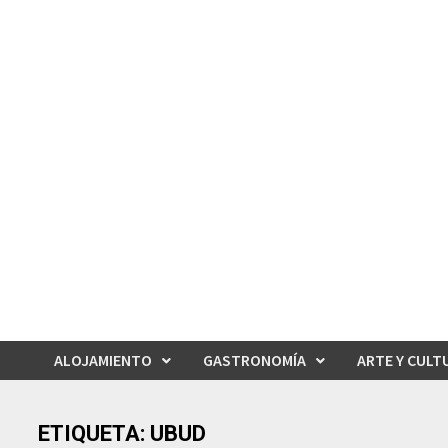
Saltar
al
contenido
ALOJAMIENTO
GASTRONOMÍA
ARTE Y CULT
ETIQUETA:
UBUD