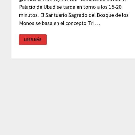
Palacio de Ubud se tarda en torno a los 15-20
minutos. El Santuario Sagrado del Bosque de los
Monos se basa en el concepto Tri …
MONKEY
LEER MÁS
FOREST
–
UBUD
(BALI)