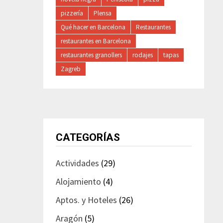
pizzería
Plensa
Qué hacer en Barcelona
Restaurantes
restaurantes en Barcelona
restaurantes granollers
rodajes
tapas
Zagreb
CATEGORÍAS
Actividades
(29)
Alojamiento
(4)
Aptos. y Hoteles
(26)
Aragón
(5)