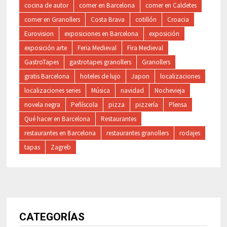
cocina de autor
comer en Barcelona
comer en Caldetes
comer en Granollers
Costa Brava
cotillón
Croacia
Eurovision
exposiciones en Barcelona
exposición
exposición arte
Feria Medieval
Fira Medieval
GastroTapes
gastrotapes granollers
Granollers
gratis Barcelona
hoteles de lujo
Japon
localizaciones
localizaciones series
Música
navidad
Nochevieja
novela negra
Peñíscola
pizza
pizzería
Plensa
Qué hacer en Barcelona
Restaurantes
restaurantes en Barcelona
restaurantes granollers
rodajes
tapas
Zagreb
CATEGORÍAS