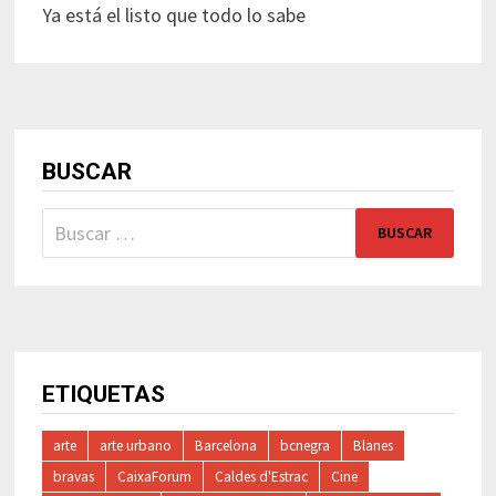
Ya está el listo que todo lo sabe
BUSCAR
Buscar:
ETIQUETAS
arte
arte urbano
Barcelona
bcnegra
Blanes
bravas
CaixaForum
Caldes d'Estrac
Cine