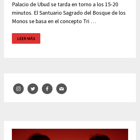
Palacio de Ubud se tarda en torno a los 15-20
minutos. El Santuario Sagrado del Bosque de los
Monos se basa en el concepto Tri …
MONKEY
LEER MÁS
FOREST
–
UBUD
(BALI)