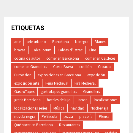
ETIQUETAS
arte
arte urbano
Barcelona
bcnegra
Blanes
bravas
CaixaForum
Caldes d'Estrac
Cine
cocina de autor
comer en Barcelona
comer en Caldetes
comer en Granollers
Costa Brava
cotillón
Croacia
Eurovision
exposiciones en Barcelona
exposición
exposición arte
Feria Medieval
Fira Medieval
GastroTapes
gastrotapes granollers
Granollers
gratis Barcelona
hoteles de lujo
Japon
localizaciones
localizaciones series
Música
navidad
Nochevieja
novela negra
Peñíscola
pizza
pizzería
Plensa
Qué hacer en Barcelona
Restaurantes