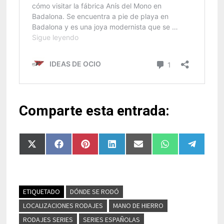
Comparte esta entrada:
Compartir
Compartir
Compartir
Compartir
Compartir
Compartir
Compart
en
en
en
en
en
en
en
X
Facebook
Pinterest
LinkedIn
Email
WhatsApp
Telegra
(Twitter)
ETIQUETADO
DÓNDE SE RODÓ
LOCALIZACIONES RODAJES
MANO DE HIERRO
RODAJES SERIES
SERIES ESPAÑOLAS