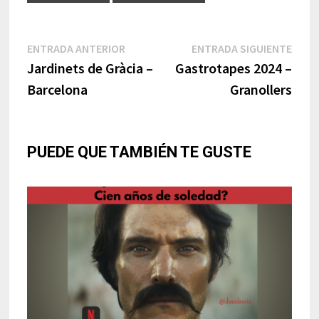
Navegación
Entrada
Entr
ENTRADA ANTERIOR
ENTRADA SIGUIENTE
anterior:
sigui
Jardinets de Gràcia –
Gastrotapes 2024 –
de
Barcelona
Granollers
entradas
PUEDE QUE TAMBIÉN TE GUSTE