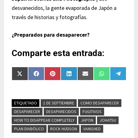
desvanecidos, la gente evaporada de Japón a
través de historias y fotografías.
¿Preparados para desaparecer?
Comparte esta entrada:
Compartir
Compartir
Compartir
Compartir
Compartir
Compartir
Compart
en
en
en
en
en
en
en
X
Facebook
Pinterest
LinkedIn
Email
WhatsApp
Telegra
(Twitter)
ETIQUETADO
1 DE SEPTIEMBRE
COMO DESAPARECER
DESAPARECER
DESAPARECIDOS
FUGITIVOS
HOW TO DISAPPEAR COMPLETELY
JAPON
JOHATSU
PLAN DIABÓLICO
ROCK HUDSON
VANISHED