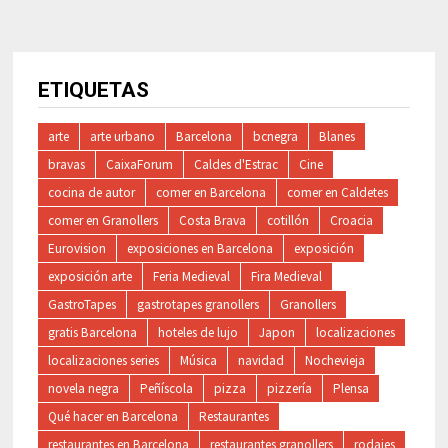
ETIQUETAS
arte
arte urbano
Barcelona
bcnegra
Blanes
bravas
CaixaForum
Caldes d'Estrac
Cine
cocina de autor
comer en Barcelona
comer en Caldetes
comer en Granollers
Costa Brava
cotillón
Croacia
Eurovision
exposiciones en Barcelona
exposición
exposición arte
Feria Medieval
Fira Medieval
GastroTapes
gastrotapes granollers
Granollers
gratis Barcelona
hoteles de lujo
Japon
localizaciones
localizaciones series
Música
navidad
Nochevieja
novela negra
Peñíscola
pizza
pizzería
Plensa
Qué hacer en Barcelona
Restaurantes
restaurantes en Barcelona
restaurantes granollers
rodajes