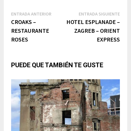
Navegación
Entrada
Entr
ENTRADA ANTERIOR
ENTRADA SIGUIENTE
anterior:
sigui
CROAKS –
HOTEL ESPLANADE –
de
RESTAURANTE
ZAGREB – ORIENT
entradas
ROSES
EXPRESS
PUEDE QUE TAMBIÉN TE GUSTE