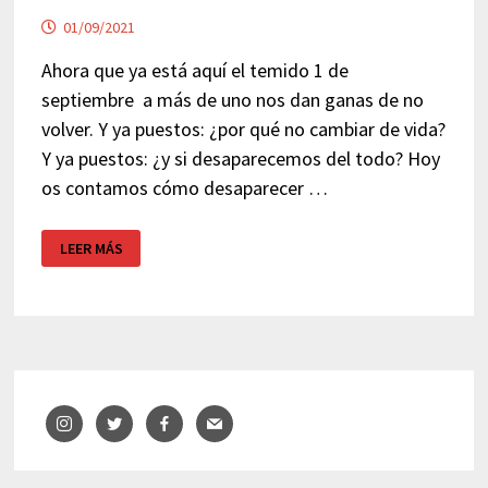
01/09/2021
Ahora que ya está aquí el temido 1 de
septiembre a más de uno nos dan ganas de no
volver. Y ya puestos: ¿por qué no cambiar de vida?
Y ya puestos: ¿y si desaparecemos del todo? Hoy
os contamos cómo desaparecer …
CÓMO
LEER MÁS
DESAPARECER
SIN
DEJAR
RASTRO