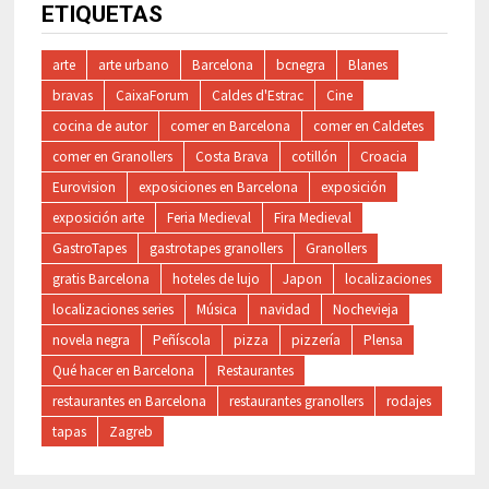
ETIQUETAS
arte
arte urbano
Barcelona
bcnegra
Blanes
bravas
CaixaForum
Caldes d'Estrac
Cine
cocina de autor
comer en Barcelona
comer en Caldetes
comer en Granollers
Costa Brava
cotillón
Croacia
Eurovision
exposiciones en Barcelona
exposición
exposición arte
Feria Medieval
Fira Medieval
GastroTapes
gastrotapes granollers
Granollers
gratis Barcelona
hoteles de lujo
Japon
localizaciones
localizaciones series
Música
navidad
Nochevieja
novela negra
Peñíscola
pizza
pizzería
Plensa
Qué hacer en Barcelona
Restaurantes
restaurantes en Barcelona
restaurantes granollers
rodajes
tapas
Zagreb