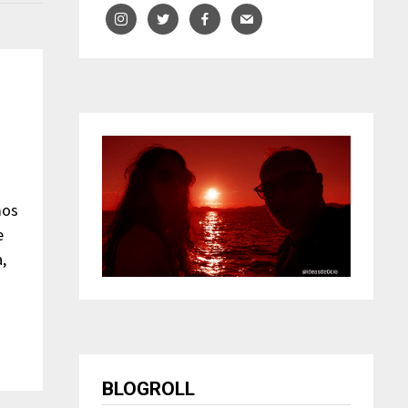
mos
e
,
BLOGROLL