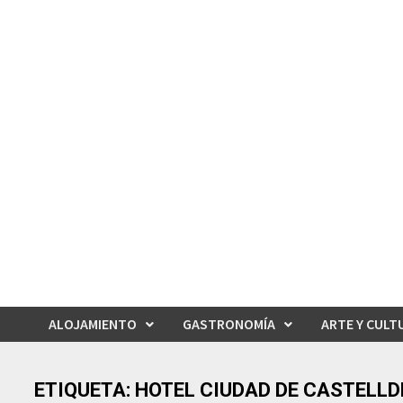
Saltar
al
contenido
ALOJAMIENTO
GASTRONOMÍA
ARTE Y CULT
ETIQUETA:
HOTEL CIUDAD DE CASTELLD