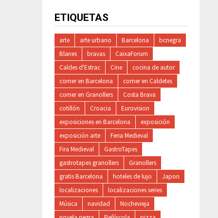
ETIQUETAS
arte
arte urbano
Barcelona
bcnegra
Blanes
bravas
CaixaForum
Caldes d'Estrac
Cine
cocina de autor
comer en Barcelona
comer en Caldetes
comer en Granollers
Costa Brava
cotillón
Croacia
Eurovision
exposiciones en Barcelona
exposición
exposición arte
Feria Medieval
Fira Medieval
GastroTapes
gastrotapes granollers
Granollers
gratis Barcelona
hoteles de lujo
Japon
localizaciones
localizaciones series
Música
navidad
Nochevieja
novela negra
Peñíscola
pizza