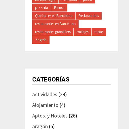
pizzería
Plensa
Qué hacer en Barcelona
Restaurantes
restaurantes en Barcelona
restaurantes granollers
rodajes
tapas
Zagreb
CATEGORÍAS
Actividades
(29)
Alojamiento
(4)
Aptos. y Hoteles
(26)
Aragón
(5)