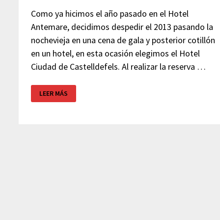
Como ya hicimos el año pasado en el Hotel
Antemare, decidimos despedir el 2013 pasando la
nochevieja en una cena de gala y posterior cotillón
en un hotel, en esta ocasión elegimos el Hotel
Ciudad de Castelldefels. Al realizar la reserva …
CENA
LEER MÁS
DE
FIN
DE
AÑO
EN
HOTEL
CIUDAD
DE
CASTELLDEFELS