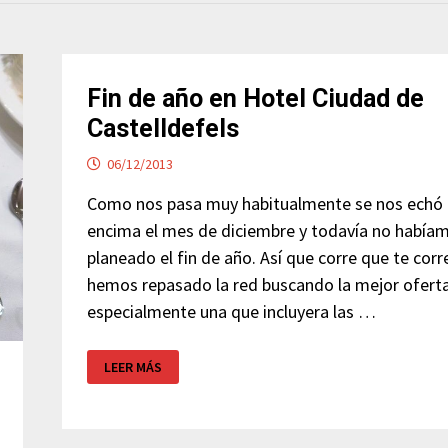
Fin de año en Hotel Ciudad de
Castelldefels
06/12/2013
Como nos pasa muy habitualmente se nos echó
encima el mes de diciembre y todavía no había
planeado el fin de año. Así que corre que te corr
hemos repasado la red buscando la mejor oferta
especialmente una que incluyera las …
FIN
LEER MÁS
DE
AÑO
EN
HOTEL
CIUDAD
DE