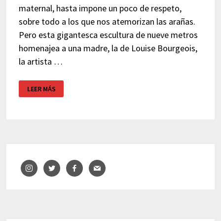
maternal, hasta impone un poco de respeto,
sobre todo a los que nos atemorizan las arañas.
Pero esta gigantesca escultura de nueve metros
homenajea a una madre, la de Louise Bourgeois,
la artista …
MAMAM
LEER MÁS
–
ARAÑA
MUSEO
GUGGENHEIM