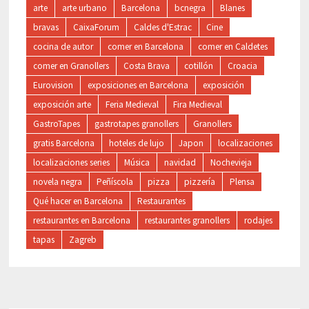
arte
arte urbano
Barcelona
bcnegra
Blanes
bravas
CaixaForum
Caldes d'Estrac
Cine
cocina de autor
comer en Barcelona
comer en Caldetes
comer en Granollers
Costa Brava
cotillón
Croacia
Eurovision
exposiciones en Barcelona
exposición
exposición arte
Feria Medieval
Fira Medieval
GastroTapes
gastrotapes granollers
Granollers
gratis Barcelona
hoteles de lujo
Japon
localizaciones
localizaciones series
Música
navidad
Nochevieja
novela negra
Peñíscola
pizza
pizzería
Plensa
Qué hacer en Barcelona
Restaurantes
restaurantes en Barcelona
restaurantes granollers
rodajes
tapas
Zagreb