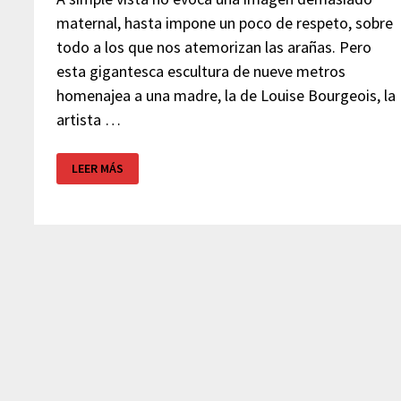
maternal, hasta impone un poco de respeto, sobre
todo a los que nos atemorizan las arañas. Pero
esta gigantesca escultura de nueve metros
homenajea a una madre, la de Louise Bourgeois, la
artista …
MAMAM
LEER MÁS
–
ARAÑA
MUSEO
GUGGENHEIM