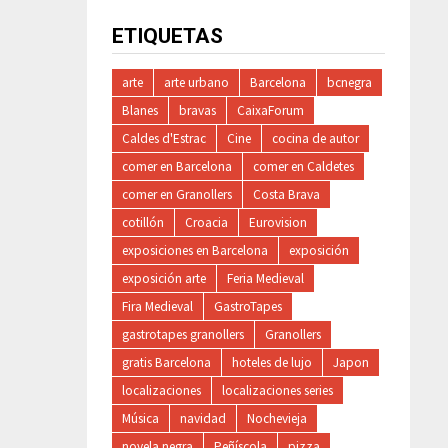
ETIQUETAS
arte
arte urbano
Barcelona
bcnegra
Blanes
bravas
CaixaForum
Caldes d'Estrac
Cine
cocina de autor
comer en Barcelona
comer en Caldetes
comer en Granollers
Costa Brava
cotillón
Croacia
Eurovision
exposiciones en Barcelona
exposición
exposición arte
Feria Medieval
Fira Medieval
GastroTapes
gastrotapes granollers
Granollers
gratis Barcelona
hoteles de lujo
Japon
localizaciones
localizaciones series
Música
navidad
Nochevieja
novela negra
Peñíscola
pizza