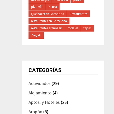
pizzería
Plensa
Qué hacer en Barcelona
Restaurantes
restaurantes en Barcelona
restaurantes granollers
rodajes
tapas
Zagreb
CATEGORÍAS
Actividades
(29)
Alojamiento
(4)
Aptos. y Hoteles
(26)
Aragón
(5)