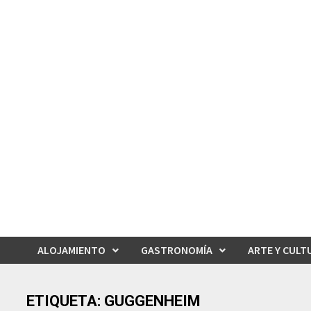
Saltar
al
contenido
ALOJAMIENTO
GASTRONOMÍA
ARTE Y CULT
ETIQUETA:
GUGGENHEIM