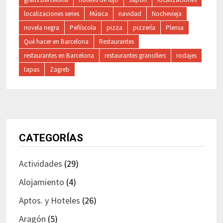
localizaciones series
Música
navidad
Nochevieja
novela negra
Peñíscola
pizza
pizzería
Plensa
Qué hacer en Barcelona
Restaurantes
restaurantes en Barcelona
restaurantes granollers
rodajes
tapas
Zagreb
CATEGORÍAS
Actividades
(29)
Alojamiento
(4)
Aptos. y Hoteles
(26)
Aragón
(5)