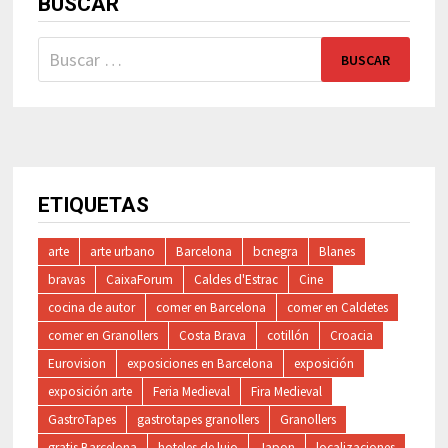
BUSCAR
Buscar:
ETIQUETAS
arte
arte urbano
Barcelona
bcnegra
Blanes
bravas
CaixaForum
Caldes d'Estrac
Cine
cocina de autor
comer en Barcelona
comer en Caldetes
comer en Granollers
Costa Brava
cotillón
Croacia
Eurovision
exposiciones en Barcelona
exposición
exposición arte
Feria Medieval
Fira Medieval
GastroTapes
gastrotapes granollers
Granollers
gratis Barcelona
hoteles de lujo
Japon
localizaciones