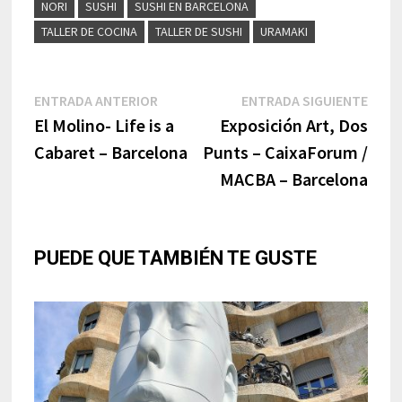
NORI
SUSHI
SUSHI EN BARCELONA
TALLER DE COCINA
TALLER DE SUSHI
URAMAKI
Navegación
Entrada
Entr
ENTRADA ANTERIOR
ENTRADA SIGUIENTE
anterior:
sigui
El Molino- Life is a
Exposición Art, Dos
de
Cabaret – Barcelona
Punts – CaixaForum /
entradas
MACBA – Barcelona
PUEDE QUE TAMBIÉN TE GUSTE