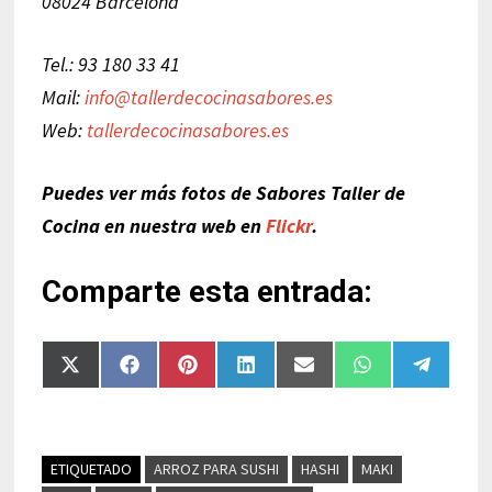
08024 Barcelona
Tel.: 93 180 33 41
Mail:
info@tallerdecocinasabores.es
Web:
tallerdecocinasabores.es
Puedes ver más fotos de Sabores Taller de
Cocina en nuestra web en
Flickr
.
Comparte esta entrada:
Compartir
Compartir
Compartir
Compartir
Compartir
Compartir
Compart
en
en
en
en
en
en
en
X
Facebook
Pinterest
LinkedIn
Email
WhatsApp
Telegra
(Twitter)
ETIQUETADO
ARROZ PARA SUSHI
HASHI
MAKI