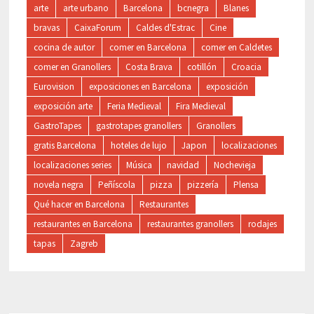
arte
arte urbano
Barcelona
bcnegra
Blanes
bravas
CaixaForum
Caldes d'Estrac
Cine
cocina de autor
comer en Barcelona
comer en Caldetes
comer en Granollers
Costa Brava
cotillón
Croacia
Eurovision
exposiciones en Barcelona
exposición
exposición arte
Feria Medieval
Fira Medieval
GastroTapes
gastrotapes granollers
Granollers
gratis Barcelona
hoteles de lujo
Japon
localizaciones
localizaciones series
Música
navidad
Nochevieja
novela negra
Peñíscola
pizza
pizzería
Plensa
Qué hacer en Barcelona
Restaurantes
restaurantes en Barcelona
restaurantes granollers
rodajes
tapas
Zagreb