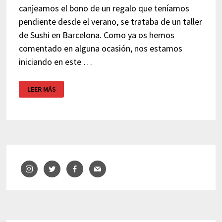
canjeamos el bono de un regalo que teníamos
pendiente desde el verano, se trataba de un taller
de Sushi en Barcelona. Como ya os hemos
comentado en alguna ocasión, nos estamos
iniciando en este …
TALLER
LEER MÁS
DE
SUSHI
SABORES
–
BARCELONA