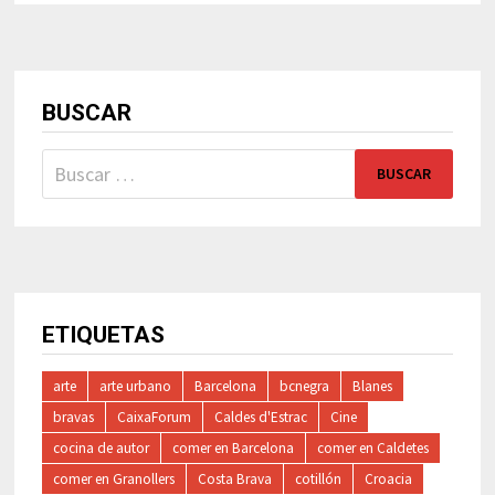
BUSCAR
Buscar:
ETIQUETAS
arte
arte urbano
Barcelona
bcnegra
Blanes
bravas
CaixaForum
Caldes d'Estrac
Cine
cocina de autor
comer en Barcelona
comer en Caldetes
comer en Granollers
Costa Brava
cotillón
Croacia