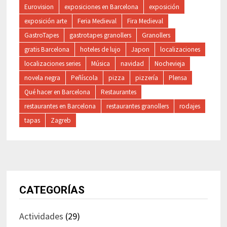
Eurovision
exposiciones en Barcelona
exposición
exposición arte
Feria Medieval
Fira Medieval
GastroTapes
gastrotapes granollers
Granollers
gratis Barcelona
hoteles de lujo
Japon
localizaciones
localizaciones series
Música
navidad
Nochevieja
novela negra
Peñíscola
pizza
pizzería
Plensa
Qué hacer en Barcelona
Restaurantes
restaurantes en Barcelona
restaurantes granollers
rodajes
tapas
Zagreb
CATEGORÍAS
Actividades
(29)